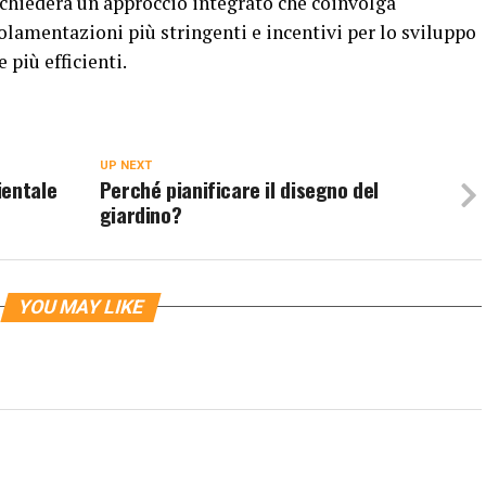
ichiederà un approccio integrato che coinvolga
lamentazioni più stringenti e incentivi per lo sviluppo
 più efficienti.
UP NEXT
ientale
Perché pianificare il disegno del
giardino?
YOU MAY LIKE