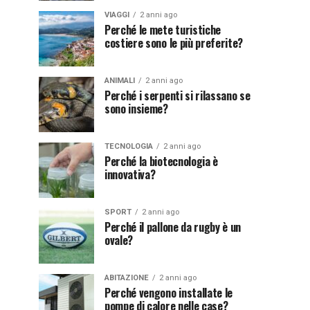
VIAGGI
2 anni ago
Perché le mete turistiche
costiere sono le più preferite?
ANIMALI
2 anni ago
Perché i serpenti si rilassano se
sono insieme?
TECNOLOGIA
2 anni ago
Perché la biotecnologia è
innovativa?
SPORT
2 anni ago
Perché il pallone da rugby è un
ovale?
ABITAZIONE
2 anni ago
Perché vengono installate le
pompe di calore nelle case?