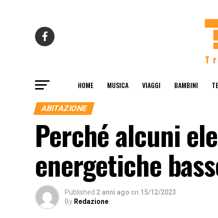
HOME
MUSICA
VIAGGI
BAMBINI
T
ABITAZIONE
Perché alcuni ele
energetiche bass
Published
2 anni ago
on
15/12/2023
By
Redazione