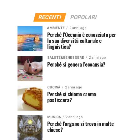
RECENTI
POPOLARI
AMBIENTE
2 anni ago
Perché l’Oceania è conosciuta per
la sua diversità culturale e
linguistica?
SALUTE&BENESSERE
2 anni ago
Perché si genera l’ecoansia?
CUCINA
2 anni ago
Perché si chiama crema
pasticcera?
MUSICA
2 anni ago
Perché l’organo si trova in molte
chiese?