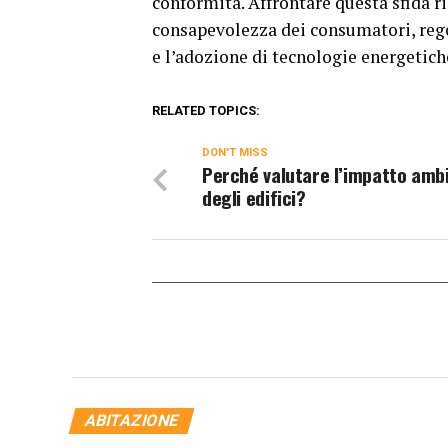
conformità. Affrontare questa sfida r
consapevolezza dei consumatori, rego
e l’adozione di tecnologie energetiche
RELATED TOPICS:
DON'T MISS
Perché valutare l’impatto amb
degli edifici?
ABITAZIONE