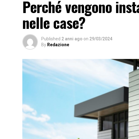
Perché vengono insta
nelle case?
Published
2 anni ago
on
29/03/2024
By
Redazione