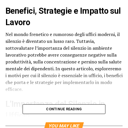
Benefici, Strategie e Impatto sul
Lavoro
Nel mondo frenetico e rumoroso degli uffici moderni, il
silenzio è diventato un lusso raro. Tuttavia,
sottovalutare l’importanza del silenzio in ambiente
lavorativo potrebbe avere conseguenze negative sulla
produttività, sulla concentrazione e persino sulla salute
mentale dei dipendenti. In questo articolo, esploreremo
i motivi per cui il silenzio è essenziale in ufficio, i benefici
che porta e le strategie per implementarlo in modo
efficace.
L’Importanza del Silenzio in
CONTINUE READING
Ufficio
YOU MAY LIKE
Il silenzio in
ufficio
è fondamentale per diversi motivi: