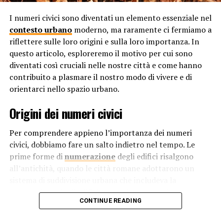
permette alle menti dei dipendenti di vagare
I numeri civici sono diventati un elemento essenziale nel
liberamente, incoraggiando la generazione di nuove
contesto urbano
moderno, ma raramente ci fermiamo a
soluzioni e concetti originali.
riflettere sulle loro origini e sulla loro importanza. In
questo articolo, esploreremo il motivo per cui sono
Riduzione dello Stress
diventati così cruciali nelle nostre città e come hanno
Il rumore eccessivo possono causare stress e ansia nei
contribuito a plasmare il nostro modo di vivere e di
dipendenti. Il silenzio, al contrario, ha dimostrato di
orientarci nello spazio urbano.
avere effetti calmanti sul sistema nervoso, riducendo i
Origini dei numeri civici
livelli di stress e promuovendo il benessere mentale.
Offrire agli impiegati un ambiente di lavoro tranquillo
Per comprendere appieno l’importanza dei numeri
può contribuire a creare un clima più rilassato e
civici, dobbiamo fare un salto indietro nel tempo. Le
positivo.
prime forme di
numerazione
degli edifici risalgono
all’antichità, quando le città romane adottarono un
Comunicazione Efficace
sistema di suddivisione urbana che includeva la
Il silenzio favorisce la comunicazione efficace. Durante
numerazione degli edifici. Tuttavia, questo sistema era
le riunioni o le conversazioni di lavoro, un ambiente
CONTINUE READING
più rudimentale rispetto a quello che conosciamo oggi e
silenzioso consente ai partecipanti di ascoltare
serviva principalmente a fini amministrativi piuttosto