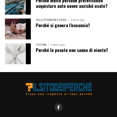
Perché molte persone preferiscono
trasformarsi. Solo così possiamo veramente apprezzare
acquistare auto nuove anziché usate?
la ricchezza e la diversità del mondo in cui viviamo.
SALUTE&BENESSERE
2 anni ago
Perché si genera l’ecoansia?
CUCINA
2 anni ago
Perché le posate non sanno di niente?