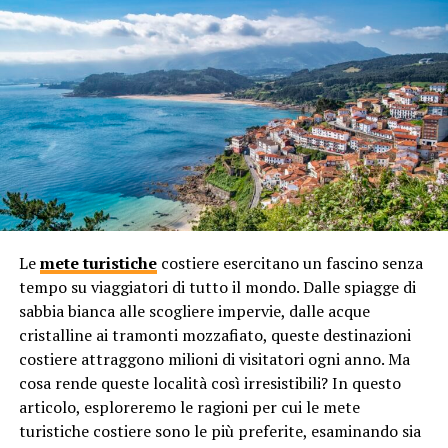
I
viaggi
offrono anche un’opportunità unica di
apprendimento e crescita personale. Quando
esploriamo luoghi nuovi, entriamo in contatto con modi
di vita diversi, tradizioni, e prospettive culturali che
possono sfidare le nostre convinzioni preesistenti e
ampliare i nostri orizzonti mentali. Questo processo di
apprendimento attivo stimola la nostra mente,
favorendo la creazione di ricordi duraturi. I momenti in
cui ci troviamo a scoprire qualcosa di nuovo o a superare
una sfida durante un viaggio diventano ancor più
memorabili, poiché sono associati a una sensazione di
Le
mete turistiche
costiere esercitano un fascino senza
realizzazione personale.
tempo su viaggiatori di tutto il mondo. Dalle spiagge di
Condivisione di Esperienze
sabbia bianca alle scogliere impervie, dalle acque
cristalline ai tramonti mozzafiato, queste destinazioni
Un altro aspetto fondamentale dei viaggi che favorisce
costiere attraggono milioni di visitatori ogni anno. Ma
la formazione di ricordi è la condivisione di esperienze
cosa rende queste località così irresistibili? In questo
con gli altri. Quando viaggiamo con amici, familiari o
articolo, esploreremo le ragioni per cui le mete
anche sconosciuti, creiamo legami significativi
turistiche costiere sono le più preferite, esaminando sia