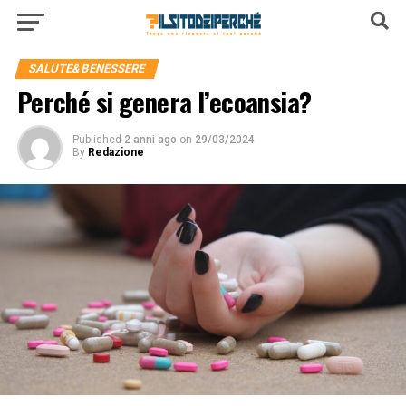
SALUTE&BENESSERE
Perché si genera l’ecoansia?
Published
2 anni ago
on
29/03/2024
By
Redazione