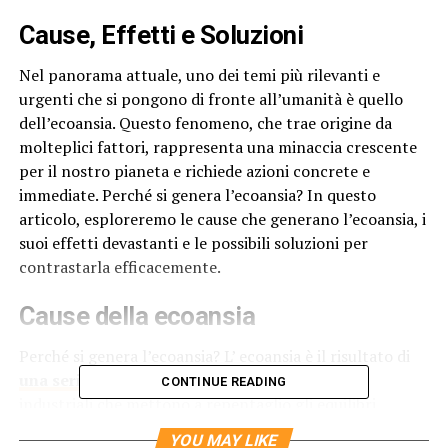
Cause, Effetti e Soluzioni
Nel panorama attuale, uno dei temi più rilevanti e
urgenti che si pongono di fronte all’umanità è quello
dell’ecoansia. Questo fenomeno, che trae origine da
molteplici fattori, rappresenta una minaccia crescente
per il nostro pianeta e richiede azioni concrete e
immediate. Perché si genera l’ecoansia? In questo
articolo, esploreremo le cause che generano l’ecoansia, i
suoi effetti devastanti e le possibili soluzioni per
contrastarla efficacemente.
Cause della ecoansia
Perché si genera l’ecoansia? L’ ecoansia è il risultato di
una serie di comportamenti umani
e pratiche
CONTINUE READING
industriali che mettono a repentaglio gli equilibri
naturali del nostro pianeta. Tra le principali cause,
YOU MAY LIKE