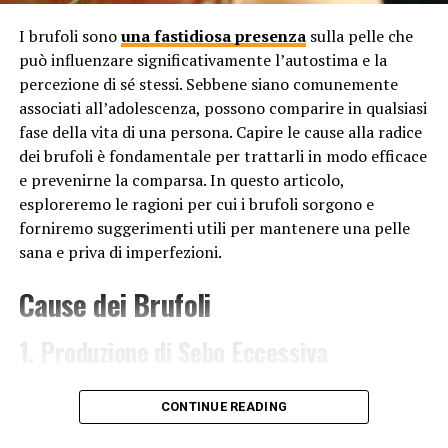
sfruttamento delle risorse naturali, come l’acqua,
i minerali e i combustibili fossili, aggrava
I brufoli sono
una fastidiosa presenza
sulla pelle che
ulteriormente la crisi ambientale. Questo
può influenzare significativamente l’autostima e la
comporta uno squilibrio nei cicli naturali e una
percezione di sé stessi. Sebbene siano comunemente
riduzione delle risorse disponibili per le
associati all’adolescenza, possono comparire in qualsiasi
generazioni future.
fase della vita di una persona. Capire le cause alla radice
dei brufoli è fondamentale per trattarli in modo efficace
Urbanizzazione non sostenibile
: L’espansione
e prevenirne la comparsa. In questo articolo,
delle aree urbane senza un adeguato piano di
esploreremo le ragioni per cui i brufoli sorgono e
sviluppo sostenibile contribuisce alla distruzione
forniremo suggerimenti utili per mantenere una pelle
degli habitat naturali e alla perdita di biodiversità.
sana e priva di imperfezioni.
La cementificazione del territorio limita la
capacità della natura di assorbire le emissioni di
Cause dei Brufoli
carbonio e aumenta il rischio di eventi climatici
estremi.
1. Produzione di Sebo Eccessiva
Effetti della ecoansia
La produzione eccessiva di sebo è una delle principali
CONTINUE READING
Gli effetti della ecoansia si riflettono su scala globale e
cause dei brufoli. Le ghiandole sebacee presenti nella
incidono su diversi aspetti della
vita
sul nostro pianeta.
pelle producono un olio chiamato sebo, che mantiene la