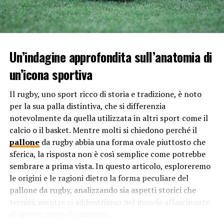
3. Stress Mentale e Emotivo
Oltre alle sfide fisiche, i calciatori affrontano anche
stress mentale ed emotivo. Le aspettative del pubblico,
dei media e delle proprie squadre possono essere
Un’indagine approfondita sull’anatomia di
schiaccianti. Il costante confronto con altri giocatori e
un’icona sportiva
la paura del fallimento possono causare ansia e stress,
influenzando negativamente le prestazioni in campo e
Il rugby, uno sport ricco di storia e tradizione, è noto
la salute mentale complessiva dei giocatori. Questo
per la sua palla distintiva, che si differenzia
stress può contribuire alla brevità della carriera di un
notevolmente da quella utilizzata in altri sport come il
calciatore, spingendolo a ritirarsi prematuramente o a
calcio o il basket. Mentre molti si chiedono perché il
cercare nuove opportunità al di fuori del calcio
pallone
da rugby abbia una forma ovale piuttosto che
professionistico.
sferica, la risposta non è così semplice come potrebbe
4. Gestione delle Finanze
sembrare a prima vista. In questo articolo, esploreremo
le origini e le ragioni dietro la forma peculiare del
Mentre i calciatori professionisti godono spesso di
pallone da rugby, analizzando sia aspetti storici che
stipendi elevati, la gestione delle finanze può essere un
tecnici, mentre ci addentriamo nel mondo affascinante
ostacolo significativo per la loro sicurezza economica a
di questo sport di contatto.
lungo termine. Molti giocatori spendono in modo