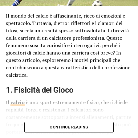
Il mondo del calcio è affascinante, ricco di emozioni e
spettacolo. Tuttavia, dietro i riflettori e i clamori dei
tifosi, si cela una realtà spesso sottovalutata: la brevità
della carriera di un calciatore professionista. Questo
fenomeno suscita curiosità e interrogativi: perché i
giocatori di calcio hanno una carriera così breve? In
questo articolo, esploreremo i motivi principali che
contribuiscono a questa caratteristica della professione
calcistica.
1. Fisicità del Gioco
Il
calcio
è uno sport estremamente fisico, che richiede
rapidità, forza e resistenza. I calciatori sono
costantemente sottoposti a intensi allenamenti, partite
frequenti e un elevato livello di stress fisico. Questo può
CONTINUE READING
portare a un deterioramento precoce del corpo,