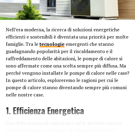
a. Estetica tradizionale:
Una delle ragioni principali è
l’attaccamento alla tradizione e al design classico. I
rubinetti separati sono stati a lungo parte dell’estetica
Nell’era moderna, la ricerca di soluzioni energetiche
britannica tradizionale, e molti preferiscono mantenere
efficienti e sostenibili è diventata una priorità per molte
questa estetica, specialmente in case più anziane o in
famiglie. Tra le
tecnologie
emergenti che stanno
stili architettonici tradizionali.
guadagnando popolarità per il riscaldamento e il
b. Controllo della temperatura:
Alcuni sostengono
raffreddamento delle abitazioni, le pompe di calore si
che i rubinetti separati offrano un maggiore controllo
sono affermate come una scelta sempre più diffusa. Ma
sulla temperatura dell’acqua. Con i due rubinetti
perché vengono installate le pompe di calore nelle case?
separati, è possibile regolare la temperatura dell’acqua
In questo articolo, esploreremo le ragioni per cui le
calda e fredda in modo più preciso rispetto a un
pompe di calore stanno diventando sempre più comuni
miscelatore.
nelle nostre case.
1. Efficienza Energetica
c. Manutenzione e durata:
Ci sono anche argomenti
riguardanti la manutenzione e la durata. Alcuni
ritengono che i rubinetti separati siano meno inclini a
Una delle principali ragioni per cui le persone optano
guasti e più facili da riparare rispetto ai miscelatori. In
per l’installazione di pompe di calore è la loro alta