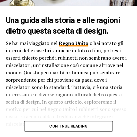
Una guida alla storia e alle ragioni
dietro questa scelta di design.
Se hai mai viaggiato nel
Regno Unito
o hai notato gli
interni delle case britanniche in foto o film, potresti
esserti chiesto perché i rubinetti non sembrano avere i
miscelatori, un’installazione così comune altrove nel
mondo. Questa peculiarità britannica può sembrare
sorprendente per chi proviene da paesi dove i
miscelatori sono lo standard. Tuttavia, c’è una storia
interessante e diverse ragioni culturali dietro questa
scelta di design. In questo articolo, esploreremo il
motivo per cui nel Regno Unito i rubinetti sono spesso
divisi tra acqua calda e fredda anziché integrare i
miscelatori.
CONTINUE READING