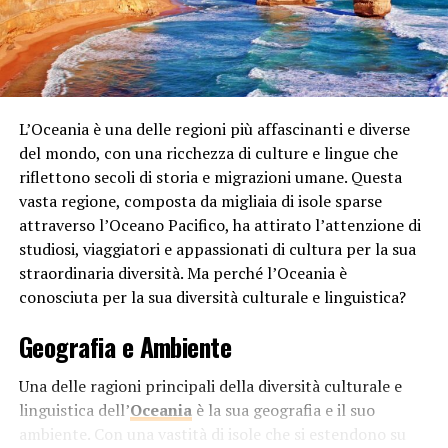
Circolo Polare Antartico, una regione caratterizzata da
una vasta massa di aria fredda che circola intorno al
Polo. Questa massa d’aria fredda impedisce al calore di
penetrare nella regione, contribuendo così alla sua
maggiore freddezza.
L’Oceania è una delle regioni più affascinanti e diverse
Al contrario, il Polo Nord si trova all’interno del Circolo
del mondo, con una ricchezza di culture e lingue che
Polare Artico, ma la circolazione atmosferica in questa
riflettono secoli di storia e migrazioni umane. Questa
regione è influenzata dalle
correnti oceaniche
vasta regione, composta da migliaia di isole sparse
circostanti. Le correnti oceaniche trasportano calore
attraverso l’Oceano Pacifico, ha attirato l’attenzione di
dalle regioni più temperate verso il Polo Nord,
studiosi, viaggiatori e appassionati di cultura per la sua
contribuendo a mantenere le temperature
straordinaria diversità. Ma perché l’Oceania è
relativamente più miti rispetto al Polo Sud.
conosciuta per la sua diversità culturale e linguistica?
Durata del Sole:
Geografia e Ambiente
Un altro fattore chiave da considerare è la durata del
Una delle ragioni principali della diversità culturale e
sole. Il Polo Sud sperimenta periodi estesi di oscurità
linguistica dell’
Oceania
è la sua geografia e il suo
durante l’inverno antartico, mentre il Polo Nord
ambiente. Con una vastità di isole che si estendono su
sperimenta periodi estesi di luce durante l’estate artica.