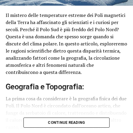
Il mistero delle temperature estreme dei Poli magnetici
della Terra ha affascinato gli scienziati e i curiosi per
secoli. Perché il Polo Sud è più freddo del Polo Nord?
Questa è una domanda che spesso sorge quando si
discute del clima polare. In questo articolo, esploreremo
le ragioni scientifiche dietro questa disparità termica,
analizzando fattori come la geografia, la circolazione
atmosferica e altri fenomeni naturali che
contribuiscono a questa differenza.
Geografia e Topografia:
La prima cosa da considerare è la geografia fisica dei due
Poli. Il Polo Nord è circondato dall’oceano artico, che
funge da serbatoio di calore, trattenendo e distribuendo
il calore proveniente dalle correnti oceaniche. D’altro
CONTINUE READING
canto, il Polo Sud è situato su un continente, il