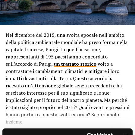
contribuito a arricchire ulteriormente la diversità
Polo Sud sia più freddo del Polo Nord. La geografia, la
culturale e linguistica della regione, portando influenze
circolazione atmosferica, la durata del sole e l’effetto
da Europa, Asia, Africa e oltre.
serra sono tutti fattori chiave che influenzano le
temperature polari. Comprendere questi fattori è
Isolamento Geografico
essenziale per comprendere la complessa dinamica del
Nel dicembre del 2015, una svolta epocale nell’ambito
clima polare e le sue implicazioni per il nostro pianeta.
della politica ambientale mondiale ha preso forma nella
Nonostante la crescente globalizzazione, molte isole
capitale francese, Parigi. In quell’occasione,
dell’Oceania rimangono relativamente isolate
rappresentanti di 195 paesi hanno concordato
geograficamente. Questo isolamento ha contribuito a
RELATED TOPICS:
sull’Accordo di Parigi,
un trattato storico
volto a
preservare le tradizioni culturali e le lingue delle
UP NEXT
contrastare i cambiamenti climatici e mitigare i loro
comunità locali, consentendo loro di sviluppare identità
Perché fu siglato l’accordo di Parigi nel 2015?
impatti devastanti sulla Terra. Questo accordo ha
distintive nel corso dei secoli.
DON'T MISS
ricevuto un’attenzione globale senza precedenti e ha
Perché contrastare il greenwashing?
Influenze Coloniali
suscitato interesse per il suo significato e le sue
implicazioni per il futuro del nostro pianeta. Ma perché
Le influenze coloniali hanno giocato un ruolo
è stato siglato proprio nel 2015? Quali eventi e pressioni
significativo nella modellatura della diversità culturale e
hanno portato a questa svolta storica? Scopriamolo
linguistica dell’Oceania. Molte delle isole dell’Oceania
insieme.
sono state colonizzate da potenze europee come Gran