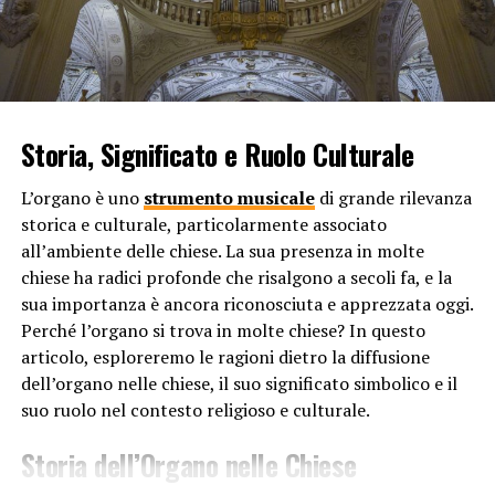
3. Creare Ricordi Duraturi
Le persone associano spesso la musica a ricordi ed
emozioni. Quindi, scegliere la giusta colonna sonora per
il tuo party può contribuire a creare ricordi duraturi per
Storia, Significato e Ruolo Culturale
te e i tuoi ospiti. Immagina di ascoltare una canzone
anni dopo e ricordare istantaneamente quella fantastica
L’organo è uno
strumento musicale
di grande rilevanza
festa a cui hai partecipato. La musica può davvero
storica e culturale, particolarmente associato
aggiungere un tocco di magia e nostalgia agli eventi
all’ambiente delle chiese. La sua presenza in molte
sociali.
chiese ha radici profonde che risalgono a secoli fa, e la
sua importanza è ancora riconosciuta e apprezzata oggi.
4. Impressionare gli Ospiti
Perché l’organo si trova in molte chiese? In questo
articolo, esploreremo le ragioni dietro la diffusione
Una playlist ben curata può anche impressionare i tuoi
dell’organo nelle chiese, il suo significato simbolico e il
ospiti e far loro capire che hai dedicato tempo e
suo ruolo nel contesto religioso e culturale.
attenzione ai dettagli per assicurarti che il party sia un
successo. Scegliere una varietà di generi musicali che si
Storia dell’Organo nelle Chiese
adattino al gusto dei partecipanti può mostrare la tua
versatilità e la tua capacità di adattarti alle esigenze dei