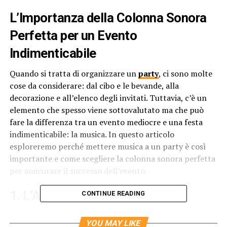
L’Importanza della Colonna Sonora
Perfetta per un Evento
Indimenticabile
Quando si tratta di organizzare un
party
, ci sono molte
cose da considerare: dal cibo e le bevande, alla
decorazione e all’elenco degli invitati. Tuttavia, c’è un
elemento che spesso viene sottovalutato ma che può
fare la differenza tra un evento mediocre e una festa
indimenticabile: la musica. In questo articolo
esploreremo perché mettere musica a un party è così
importante e come scegliere la colonna sonora perfetta
per assicurare il successo dell’evento.
1. L’Ambiente Giusto
CONTINUE READING
La
musica
ha il potere di creare un’atmosfera e
YOU MAY LIKE