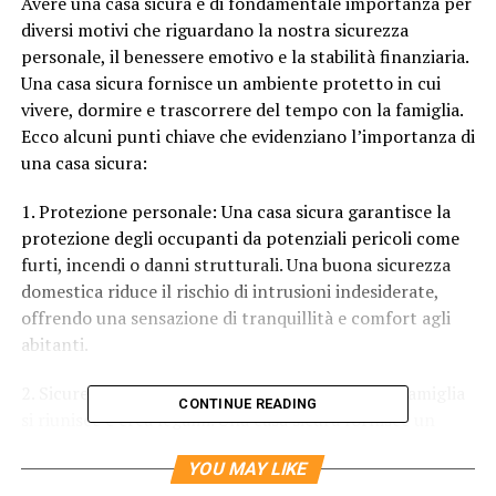
Avere una casa sicura è di fondamentale importanza per
diversi motivi che riguardano la nostra sicurezza
personale, il benessere emotivo e la stabilità finanziaria.
Una casa sicura fornisce un ambiente protetto in cui
vivere, dormire e trascorrere del tempo con la famiglia.
Ecco alcuni punti chiave che evidenziano l’importanza di
una casa sicura:
1. Protezione personale: Una casa sicura garantisce la
protezione degli occupanti da potenziali pericoli come
furti, incendi o danni strutturali. Una buona sicurezza
domestica riduce il rischio di intrusioni indesiderate,
offrendo una sensazione di tranquillità e comfort agli
abitanti.
2. Sicurezza familiare: La casa è il luogo dove la famiglia
CONTINUE READING
si riunisce e crea legami. Una casa sicura fornisce un
ambiente protetto per i bambini, consentendo loro di
YOU MAY LIKE
crescere e svilupparsi in un contesto sano e sicuro. È