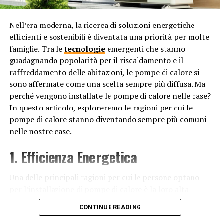
come ad esempio incendi o allagamenti, che potrebbero
avere conseguenze finanziarie significative.
Nell’era moderna, la ricerca di soluzioni energetiche
efficienti e sostenibili è diventata una priorità per molte
5. Riduzione dei rischi: Una casa sicura è progettata per
famiglie. Tra le
tecnologie
emergenti che stanno
minimizzare i rischi per la salute e la sicurezza degli
guadagnando popolarità per il riscaldamento e il
occupanti. Questo può includere l’installazione di
raffreddamento delle abitazioni, le pompe di calore si
dispositivi di allarme antincendio e antifurto, sistemi di
sono affermate come una scelta sempre più diffusa. Ma
videosorveglianza, serrature di alta qualità, rilevatori di
perché vengono installate le pompe di calore nelle case?
gas elettrici o di monossido di carbonio, nonché
In questo articolo, esploreremo le ragioni per cui le
precauzioni contro le cadute come corrimano e tappeti
pompe di calore stanno diventando sempre più comuni
antiscivolo. Ridurre i rischi all’interno della propria
nelle nostre case.
abitazione aiuta a prevenire incidenti e danni alle
persone e alle cose.
1. Efficienza Energetica
6. Protezione dei beni personali: Una casa sicura offre
Una delle principali ragioni per cui le persone optano
protezione per i beni personali di valore. Ciò include non
per l’installazione di pompe di calore è la loro alta
solo oggetti di valore monetario come gioielli,
efficienza energetica. Le pompe di calore sono in grado
apparecchiature elettroniche o opere d’arte, ma anche
CONTINUE READING
di trasferire il calore da un luogo all’altro utilizzando
oggetti di valore sentimentale, come foto di famiglia o