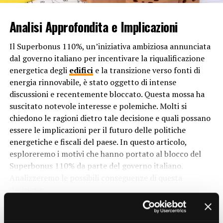
rispetto ai sistemi convenzionali che dipendono da
combustibili fossili come il gas naturale o il petrolio.
Analisi Approfondita e Implicazioni
3. Versatilità
Il Superbonus 110%, un’iniziativa ambiziosa annunciata
dal governo italiano per incentivare la riqualificazione
Un’altra caratteristica attraente delle pompe di calore è
energetica degli
edifici
e la transizione verso fonti di
la loro versatilità. Esistono diverse tipologie di pompe di
energia rinnovabile, è stato oggetto di intense
calore, tra cui quelle ad aria, ad acqua e
geotermiche
,
discussioni e recentemente bloccato. Questa mossa ha
ciascuna con le proprie peculiarità e vantaggi. Questa
suscitato notevole interesse e polemiche. Molti si
varietà consente ai proprietari di scegliere la soluzione
chiedono le ragioni dietro tale decisione e quali possano
più adatta alle loro esigenze specifiche, a seconda del
essere le implicazioni per il futuro delle politiche
clima locale, della disponibilità di spazio e delle
energetiche e fiscali del paese. In questo articolo,
preferenze personali. Ad esempio, le pompe di calore ad
esploreremo i motivi che hanno portato al blocco del
aria sono più adatte per le aree con climi temperati,
Superbonus 110% da parte del governo italiano.
mentre le pompe di calore geotermiche possono essere
Analizzeremo le possibili conseguenze di questa
più efficaci in regioni con temperature più estreme.
decisione.
CONTINUE READING
4. Comfort e Controllo
Cos’è il Superbonus 110% e Come