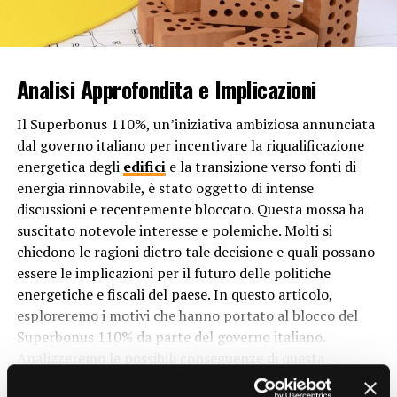
sfruttano il calore presente nell’ambiente esterno, i
RELATED TOPICS:
costi di funzionamento sono generalmente inferiori
UP NEXT
rispetto ai sistemi convenzionali che dipendono da
Perché è consigliabile avere una buona insonorizzazione
combustibili fossili come il gas naturale o il petrolio.
nelle pareti di una casa?
Analisi Approfondita e Implicazioni
DON'T MISS
3. Versatilità
Il Superbonus 110%, un’iniziativa ambiziosa annunciata
Perché le smart home sono diventate così popolari?
dal governo italiano per incentivare la riqualificazione
Un’altra caratteristica attraente delle pompe di calore è
energetica degli
edifici
e la transizione verso fonti di
la loro versatilità. Esistono diverse tipologie di pompe di
energia rinnovabile, è stato oggetto di intense
calore, tra cui quelle ad aria, ad acqua e
geotermiche
,
discussioni e recentemente bloccato. Questa mossa ha
ciascuna con le proprie peculiarità e vantaggi. Questa
suscitato notevole interesse e polemiche. Molti si
varietà consente ai proprietari di scegliere la soluzione
chiedono le ragioni dietro tale decisione e quali possano
più adatta alle loro esigenze specifiche, a seconda del
essere le implicazioni per il futuro delle politiche
clima locale, della disponibilità di spazio e delle
energetiche e fiscali del paese. In questo articolo,
preferenze personali. Ad esempio, le pompe di calore ad
esploreremo i motivi che hanno portato al blocco del
aria sono più adatte per le aree con climi temperati,
Superbonus 110% da parte del governo italiano.
mentre le pompe di calore geotermiche possono essere
Analizzeremo le possibili conseguenze di questa
più efficaci in regioni con temperature più estreme.
decisione.