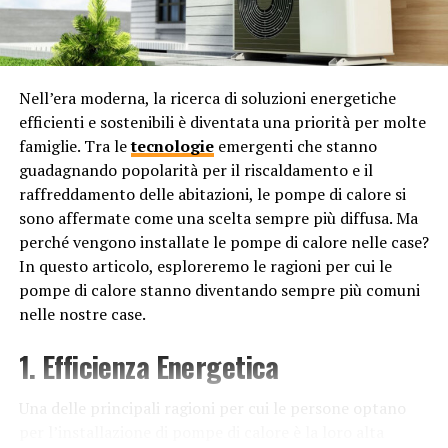
complessivo e rendere la tua residenza non solo un
luogo in cui vivere, ma un rifugio che arricchisce la tua
esistenza.
Nell’era moderna, la ricerca di soluzioni energetiche
3. Sicurezza e Ambiente Circostante
efficienti e sostenibili è diventata una priorità per molte
famiglie. Tra le
tecnologie
emergenti che stanno
La sicurezza è un aspetto cruciale che dipende in gran
guadagnando popolarità per il riscaldamento e il
parte dalla posizione della tua casa. Quartieri ben
raffreddamento delle abitazioni, le pompe di calore si
illuminati, con presenza di forze dell’ordine e bassi tassi
sono affermate come una scelta sempre più diffusa. Ma
di criminalità, offrono un ambiente sicuro e tranquillo.
perché vengono installate le pompe di calore nelle case?
Inoltre, la tipologia di vicinato può influenzare la tua
In questo articolo, esploreremo le ragioni per cui le
sicurezza e il senso di comunità. Scegliere una posizione
pompe di calore stanno diventando sempre più comuni
attentamente significa garantire un ambiente
nelle nostre case.
circostante che rispecchi le tue esigenze di sicurezza e
contribuisca al tuo benessere generale.
1. Efficienza Energetica
4. Accesso a Servizi e Infrastrutture
Una delle principali ragioni per cui le persone optano
per l’installazione di pompe di calore è la loro alta
Una posizione strategica significa anche avere accesso a