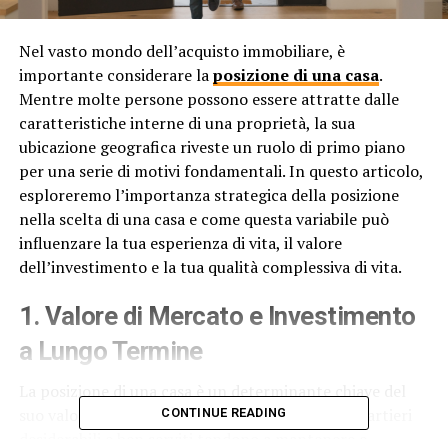
Nel vasto mondo dell’acquisto immobiliare, è
importante considerare la
posizione di una casa
.
Mentre molte persone possono essere attratte dalle
caratteristiche interne di una proprietà, la sua
ubicazione geografica riveste un ruolo di primo piano
per una serie di motivi fondamentali. In questo articolo,
esploreremo l’importanza strategica della posizione
nella scelta di una casa e come questa variabile può
influenzare la tua esperienza di vita, il valore
dell’investimento e la tua qualità complessiva di vita.
1. Valore di Mercato e Investimento
a Lungo Termine
La posizione di una casa è un determinante chiave del
suo valore di mercato. Le proprietà situate in quartieri
CONTINUE READING
desiderabili e ben serviti tendono a mantenere e