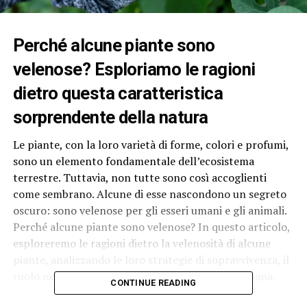
Perché alcune piante sono
velenose? Esploriamo le ragioni
dietro questa caratteristica
sorprendente della natura
Le piante, con la loro varietà di forme, colori e profumi,
sono un elemento fondamentale dell’ecosistema
terrestre. Tuttavia, non tutte sono così accoglienti
come sembrano. Alcune di esse nascondono un segreto
oscuro: sono velenose per gli esseri umani e gli animali.
Perché alcune piante sono velenose? In questo articolo,
esploreremo le ragioni dietro la velenosità di alcune
piante, analizzando le loro strategie di sopravvivenza, il
ruolo nell’ecosistema e l’impatto sulla salute umana.
CONTINUE READING