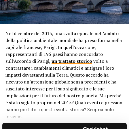
contribuito a arricchire ulteriormente la diversità
essere consapevoli dei potenziali pericoli e prendere
culturale e linguistica della regione, portando influenze
precauzioni quando si tratta con piante velenose,
da Europa, Asia, Africa e oltre.
specialmente in contesti come giardini pubblici, parchi
naturali o aree selvatiche.
Isolamento Geografico
Nel dicembre del 2015, una svolta epocale nell’ambito
La velenosità delle
piante
è un adattamento evolutivo
della politica ambientale mondiale ha preso forma nella
Nonostante la crescente globalizzazione, molte isole
che ha lo scopo di proteggerle dai predatori e di
capitale francese, Parigi. In quell’occasione,
dell’Oceania rimangono relativamente isolate
contribuire alla regolazione degli ecosistemi. Sebbene
rappresentanti di 195 paesi hanno concordato
geograficamente. Questo isolamento ha contribuito a
rappresentino un rischio per la salute umana, le piante
sull’Accordo di Parigi,
un trattato storico
volto a
preservare le tradizioni culturali e le lingue delle
velenose svolgono un ruolo importante nell’equilibrio
contrastare i cambiamenti climatici e mitigare i loro
comunità locali, consentendo loro di sviluppare identità
della natura. È essenziale rispettare e comprendere
impatti devastanti sulla Terra. Questo accordo ha
distintive nel corso dei secoli.
queste piante, evitando il contatto o l’ingestione delle
ricevuto un’attenzione globale senza precedenti e ha
loro parti tossiche. L’osservazione attenta e il rispetto
Influenze Coloniali
suscitato interesse per il suo significato e le sue
della flora e della fauna sono fondamentali per
implicazioni per il futuro del nostro pianeta. Ma perché
mantenere un ambiente sano e in equilibrio.
Le influenze coloniali hanno giocato un ruolo
è stato siglato proprio nel 2015? Quali eventi e pressioni
significativo nella modellatura della diversità culturale e
hanno portato a questa svolta storica? Scopriamolo
linguistica dell’Oceania. Molte delle isole dell’Oceania
RELATED TOPICS:
insieme.
sono state colonizzate da potenze europee come Gran
UP NEXT