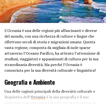
animali presenti in un ambiente. Inoltre, la velenosità
può anche servire come meccanismo di difesa contro la
competizione con altre piante per risorse come la luce
solare, l’acqua e i nutrienti del suolo.
L’Oceania è una delle regioni più affascinanti e diverse
Tipi di veleni vegetali
del mondo, con una ricchezza di culture e lingue che
riflettono secoli di storia e migrazioni umane. Questa
Le sostanze chimiche tossiche presenti nelle
piante
vasta regione, composta da migliaia di isole sparse
velenose possono essere di diversi tipi, tra cui alcaloidi,
attraverso l’Oceano Pacifico, ha attirato l’attenzione di
glicosidi cardiaci, saponine e altro ancora. Queste
studiosi, viaggiatori e appassionati di cultura per la sua
sostanze possono avere effetti diversi sul corpo degli
straordinaria diversità. Ma perché l’Oceania è
animali che le ingeriscono, causando sintomi che vanno
conosciuta per la sua diversità culturale e linguistica?
dalla nausea e vomito alla paralisi e persino alla morte.
Alcune piante velenose sono in grado di provocare
Geografia e Ambiente
danni anche solo attraverso il contatto con la pelle.
Una delle ragioni principali della diversità culturale e
Esempi di piante velenose
linguistica dell’
Oceania
è la sua geografia e il suo
ambiente. Con una vastità di isole che si estendono su
Tra le piante velenose più note ci sono l’oleandro