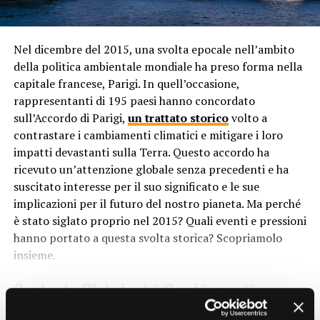
da Europa, Asia, Africa e oltre.
Isolamento Geografico
Nel dicembre del 2015, una svolta epocale nell’ambito
della politica ambientale mondiale ha preso forma nella
Nonostante la crescente globalizzazione, molte isole
capitale francese, Parigi. In quell’occasione,
dell’Oceania rimangono relativamente isolate
rappresentanti di 195 paesi hanno concordato
geograficamente. Questo isolamento ha contribuito a
sull’Accordo di Parigi,
un trattato storico
volto a
preservare le tradizioni culturali e le lingue delle
contrastare i cambiamenti climatici e mitigare i loro
comunità locali, consentendo loro di sviluppare identità
impatti devastanti sulla Terra. Questo accordo ha
distintive nel corso dei secoli.
ricevuto un’attenzione globale senza precedenti e ha
Influenze Coloniali
suscitato interesse per il suo significato e le sue
implicazioni per il futuro del nostro pianeta. Ma perché
Le influenze coloniali hanno giocato un ruolo
è stato siglato proprio nel 2015? Quali eventi e pressioni
significativo nella modellatura della diversità culturale e
hanno portato a questa svolta storica? Scopriamolo
linguistica dell’Oceania. Molte delle isole dell’Oceania
insieme.
sono state colonizzate da potenze europee come Gran
Contesto Globale dei Cambiamenti
Bretagna, Francia, Spagna e Paesi Bassi. Questo ha
portato all’introduzione di nuove lingue, religioni e
Climatici
CONTINUE READING