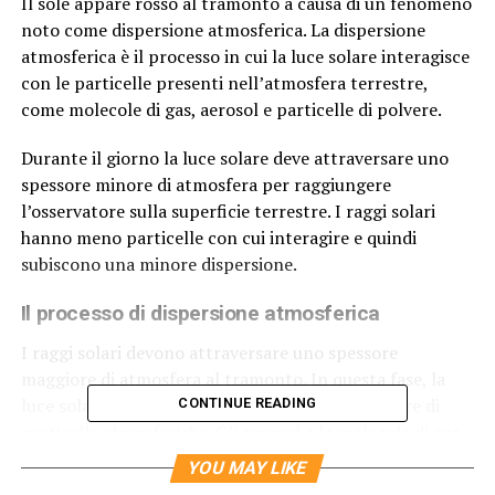
Il sole appare rosso al tramonto a causa di un fenomeno
noto come dispersione atmosferica. La dispersione
atmosferica è il processo in cui la luce solare interagisce
con le particelle presenti nell’atmosfera terrestre,
come molecole di gas, aerosol e particelle di polvere.
Durante il giorno la luce solare deve attraversare uno
spessore minore di atmosfera per raggiungere
l’osservatore sulla superficie terrestre. I raggi solari
hanno meno particelle con cui interagire e quindi
subiscono una minore dispersione.
Il processo di dispersione atmosferica
I raggi solari devono attraversare uno spessore
maggiore di atmosfera al tramonto. In questa fase, la
luce solare interagisce con una quantità maggiore di
CONTINUE READING
particelle atmosferiche. Gli aerosol e le molecole di gas
disperdono la luce in tutte le direzioni ma le lunghezze
YOU MAY LIKE
d’onda più corte, come il blu e il verde, vengono disperse