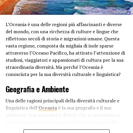
un aspetto ancora più rosso durante il tramonto.
In sintesi, il sole appare rosso al tramonto a causa della
dispersione atmosferica. Le lunghezze d’onda più corte
L’Oceania è una delle regioni più affascinanti e diverse
vengano disperse e assorbite più intensamente rispetto
del mondo, con una ricchezza di culture e lingue che
alle lunghezze d’onda più lunghe. Questo effetto
riflettono secoli di storia e migrazioni umane. Questa
contribuisce a creare lo spettacolo suggestivo del
vasta regione, composta da migliaia di isole sparse
tramonto con il sole che sembra avvolto da
attraverso l’Oceano Pacifico, ha attirato l’attenzione di
un’atmosfera di colori caldi e intensi.
studiosi, viaggiatori e appassionati di cultura per la sua
straordinaria diversità. Ma perché l’Oceania è
conosciuta per la sua diversità culturale e linguistica?
RELATED TOPICS:
UP NEXT
Geografia e Ambiente
Perché la legna diventa nera e non brucia?
Una delle ragioni principali della diversità culturale e
DON'T MISS
Perchè si forma la neve?
linguistica dell’
Oceania
è la sua geografia e il suo
ambiente. Con una vastità di isole che si estendono su
un’area enorme dell’Oceano Pacifico, l’Oceania offre
una varietà di habitat e condizioni climatiche uniche.