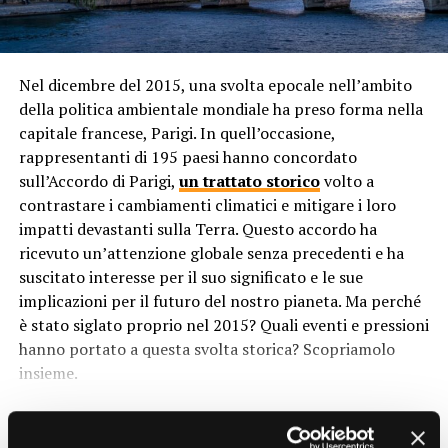
culturale e linguistica della regione, portando influenze
informate e a sviluppare politiche basate su evidenze
da Europa, Asia, Africa e oltre.
scientifiche.
Isolamento Geografico
Nel dicembre del 2015, una svolta epocale nell’ambito
Benefici della Sorveglianza
della politica ambientale mondiale ha preso forma nella
Nonostante la crescente globalizzazione, molte isole
Continua
capitale francese, Parigi. In quell’occasione,
dell’Oceania rimangono relativamente isolate
rappresentanti di 195 paesi hanno concordato
geograficamente. Questo isolamento ha contribuito a
1.
Prevenzione di Catastrofi
sull’Accordo di Parigi,
un trattato storico
volto a
preservare le tradizioni culturali e le lingue delle
contrastare i cambiamenti climatici e mitigare i loro
comunità locali, consentendo loro di sviluppare identità
Ambientali
impatti devastanti sulla Terra. Questo accordo ha
distintive nel corso dei secoli.
ricevuto un’attenzione globale senza precedenti e ha
Il monitoraggio costante dell’effetto serra consente di
Influenze Coloniali
suscitato interesse per il suo significato e le sue
identificare rapidamente situazioni di emergenza e di
implicazioni per il futuro del nostro pianeta. Ma perché
prevenire catastrofi ambientali. La tempestiva risposta
Le influenze coloniali hanno giocato un ruolo
è stato siglato proprio nel 2015? Quali eventi e pressioni
alle variazioni climatiche estreme può salvare vite
significativo nella modellatura della diversità culturale e
hanno portato a questa svolta storica? Scopriamolo
umane, preservare ecosistemi delicati e ridurre danni
linguistica dell’Oceania. Molte delle isole dell’Oceania
insieme.
economici.
sono state colonizzate da potenze europee come Gran
Contesto Globale dei Cambiamenti
Bretagna, Francia, Spagna e Paesi Bassi. Questo ha
2.
Sviluppo di Tecnologie Pulite
portato all’introduzione di nuove lingue, religioni e