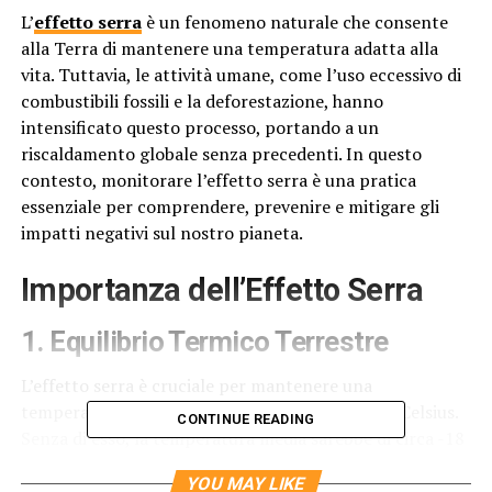
L’
effetto serra
è un fenomeno naturale che consente
alla Terra di mantenere una temperatura adatta alla
vita. Tuttavia, le attività umane, come l’uso eccessivo di
combustibili fossili e la deforestazione, hanno
intensificato questo processo, portando a un
riscaldamento globale senza precedenti. In questo
contesto, monitorare l’effetto serra è una pratica
essenziale per comprendere, prevenire e mitigare gli
impatti negativi sul nostro pianeta.
Importanza dell’Effetto Serra
1.
Equilibrio Termico Terrestre
L’effetto serra è cruciale per mantenere una
temperatura media sulla Terra di circa 15 gradi Celsius.
CONTINUE READING
Senza di esso, la temperatura media sarebbe di circa -18
gradi Celsius, rendendo impossibile la vita come la
YOU MAY LIKE
conosciamo. Il monitoraggio costante aiuta a garantire