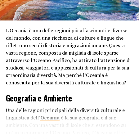
di gas serra consente di valutare l’impatto delle attività
umane sull’ambiente e di adottare politiche e pratiche
che riducano l’huella di carbonio. Le aziende e i governi
possono utilizzare questi dati per stabilire obiettivi di
L’Oceania è una delle regioni più affascinanti e diverse
riduzione delle emissioni e adottare tecnologie più
del mondo, con una ricchezza di culture e lingue che
pulite.
riflettono secoli di storia e migrazioni umane. Questa
vasta regione, composta da migliaia di isole sparse
Strumenti e Tecnologie per il
attraverso l’Oceano Pacifico, ha attirato l’attenzione di
studiosi, viaggiatori e appassionati di cultura per la sua
Monitoraggio
straordinaria diversità. Ma perché l’Oceania è
conosciuta per la sua diversità culturale e linguistica?
1.
Satelliti e Sensori Atmosferici
Geografia e Ambiente
I satelliti e i sensori atmosferici forniscono dati cruciali
sull’andamento delle concentrazioni di gas serra a
Una delle ragioni principali della diversità culturale e
livello globale. Questi strumenti avanzati consentono di
linguistica dell’
Oceania
è la sua geografia e il suo
monitorare le variazioni nel tempo e nello spazio,
ambiente. Con una vastità di isole che si estendono su
facilitando la comprensione dei modelli climatici e
un’area enorme dell’Oceano Pacifico, l’Oceania offre
l’identificazione delle fonti di emissioni.