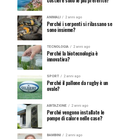
costiere sono le più preferite?
ANIMALI
2 anni ago
Perché i serpenti si rilassano se
sono insieme?
TECNOLOGIA
2 anni ago
Perché la biotecnologia è
innovativa?
SPORT
2 anni ago
Perché il pallone da rugby è un
ovale?
ABITAZIONE
2 anni ago
Perché vengono installate le
pompe di calore nelle case?
BAMBINI
2 anni ago