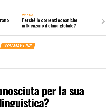
UP NEXT
orano
Perché le correnti oceaniche
influenzano il clima globale?
YOU MAY LIKE
onosciuta per la sua
 linguistica?