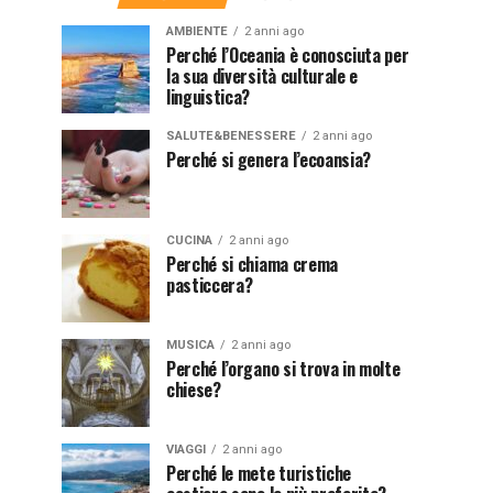
AMBIENTE
2 anni ago
Perché l’Oceania è conosciuta per
la sua diversità culturale e
linguistica?
SALUTE&BENESSERE
2 anni ago
Perché si genera l’ecoansia?
CUCINA
2 anni ago
Perché si chiama crema
pasticcera?
MUSICA
2 anni ago
Perché l’organo si trova in molte
chiese?
VIAGGI
2 anni ago
Perché le mete turistiche