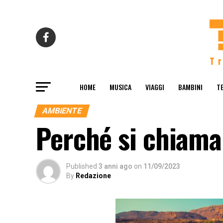
HOME
MUSICA
VIAGGI
BAMBINI
T
AMBIENTE
Perché si chiam
Published
3 anni ago
on
11/09/2023
By
Redazione