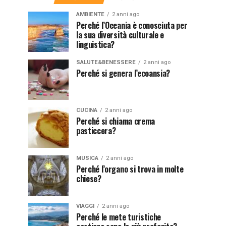
AMBIENTE
2 anni ago
Perché l’Oceania è conosciuta per
la sua diversità culturale e
linguistica?
SALUTE&BENESSERE
2 anni ago
Perché si genera l’ecoansia?
CUCINA
2 anni ago
Perché si chiama crema
pasticcera?
MUSICA
2 anni ago
Perché l’organo si trova in molte
chiese?
VIAGGI
2 anni ago
Perché le mete turistiche