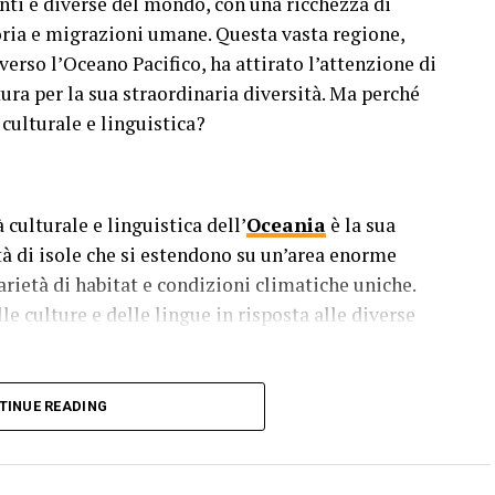
anti e diverse del mondo, con una ricchezza di
toria e migrazioni umane. Questa vasta regione,
erso l’Oceano Pacifico, ha attirato l’attenzione di
tura per la sua straordinaria diversità. Ma perché
 culturale e linguistica?
 culturale e linguistica dell’
Oceania
è la sua
tà di isole che si estendono su un’area enorme
arietà di habitat e condizioni climatiche uniche.
le culture e delle lingue in risposta alle diverse
TINUE READING
 umane che risale a migliaia di anni fa. I primi
i che hanno viaggiato attraverso il vasto territorio