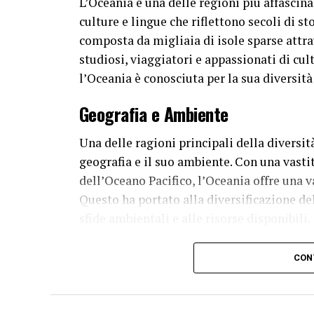
L’Oceania è una delle regioni più affascin
culture e lingue che riflettono secoli di s
composta da migliaia di isole sparse attrav
studiosi, viaggiatori e appassionati di cul
l’Oceania è conosciuta per la sua diversità
Geografia e Ambiente
Una delle ragioni principali della diversità
geografia e il suo ambiente. Con una vasti
dell’Oceano Pacifico, l’Oceania offre una v
Questo ha portato alla diversificazione del
sfide ambientali e alle risorse disponibili.
Migranti Antichi e Moderni
CON
L’Oceania ha una storia ricca di migrazioni
abitanti dell’Oceania erano popoli indigen