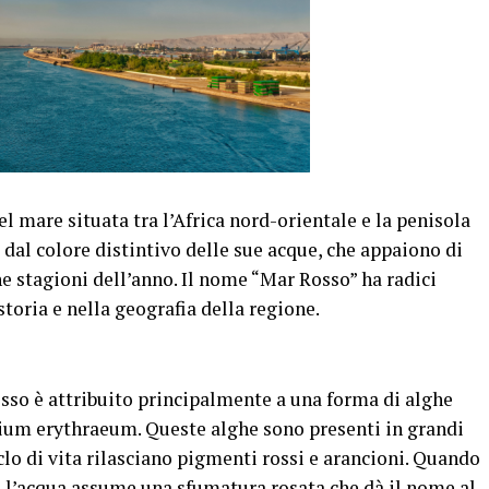
l mare situata tra l’Africa nord-orientale e la penisola
dal colore distintivo delle sue acque, che appaiono di
e stagioni dell’anno. Il nome “Mar Rosso” ha radici
storia e nella geografia della regione.
osso è attribuito principalmente a una forma di alghe
um erythraeum. Queste alghe sono presenti in grandi
clo di vita rilasciano pigmenti rossi e arancioni. Quando
e, l’acqua assume una sfumatura rosata che dà il nome al