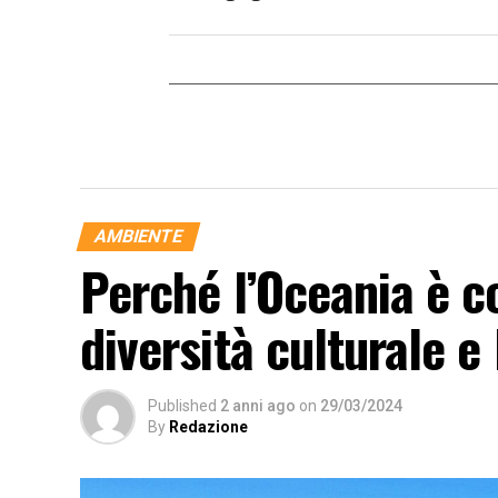
AMBIENTE
Perché l’Oceania è c
diversità culturale e
Published
2 anni ago
on
29/03/2024
By
Redazione