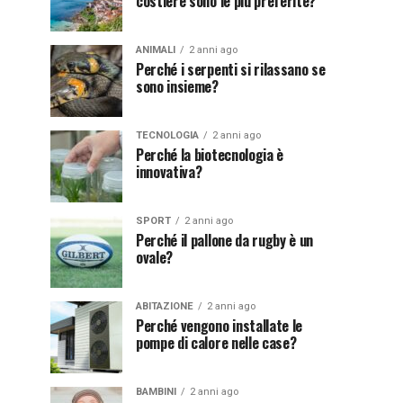
costiere sono le più preferite?
ANIMALI
2 anni ago
Perché i serpenti si rilassano se
sono insieme?
TECNOLOGIA
2 anni ago
Perché la biotecnologia è
innovativa?
SPORT
2 anni ago
Perché il pallone da rugby è un
ovale?
ABITAZIONE
2 anni ago
Perché vengono installate le
pompe di calore nelle case?
BAMBINI
2 anni ago