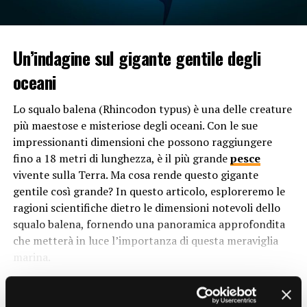
comune osservare comportamenti di rilassamento che
possono sorprendere chi non è familiare con la loro
socialità. Questi comportamenti includono la vicinanza
fisica tra gli individui, il contatto corporeo e talvolta
Un’indagine sul gigante gentile degli
persino la condivisione dello stesso nascondiglio. Ma
oceani
perché i serpenti manifestano questo tipo di
comportamento?
Lo squalo balena (Rhincodon typus) è una delle creature
più maestose e misteriose degli oceani. Con le sue
Uno dei motivi principali dietro il comportamento di
impressionanti dimensioni che possono raggiungere
rilassamento dei
serpenti
in gruppo è la sicurezza che
fino a 18 metri di lunghezza, è il più grande
pesce
deriva dalla presenza degli altri individui. In un ambiente
vivente sulla Terra. Ma cosa rende questo gigante
naturale, i serpenti sono costantemente esposti a rischi
gentile così grande? In questo articolo, esploreremo le
come predatori e condizioni climatiche avverse.
ragioni scientifiche dietro le dimensioni notevoli dello
Trovandosi insieme, gli individui possono beneficiare
squalo balena, fornendo una panoramica approfondita
della protezione reciproca e aumentare le loro
che metterà in luce l’importanza di questa meraviglia
probabilità di sopravvivenza.
marina.
Inoltre, la presenza di altri serpenti può ridurre lo
1. Il contesto evolutivo dello squalo
stress individuale e promuovere il benessere generale
CONTINUE READING