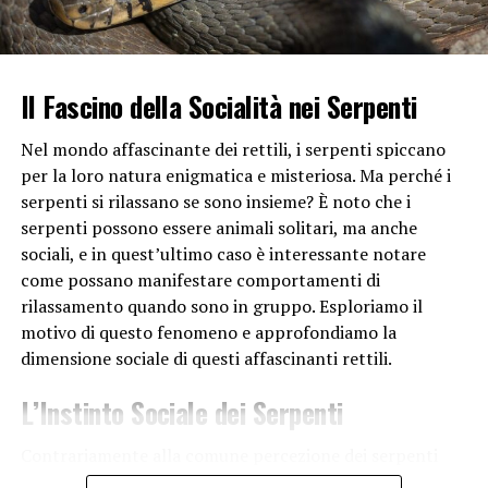
In sintesi, i rettili hanno una lingua così importante per
la loro sopravvivenza poiché svolge un ruolo cruciale
nella ricerca del cibo, nella cattura delle prede e nella
comunicazione sociale. La sua evoluzione e adattamento
Il Fascino della Socialità nei Serpenti
nelle diverse specie di rettili riflettono l’importanza di
questo organo per il loro successo nel loro ambiente
Nel mondo affascinante dei rettili, i serpenti spiccano
specifico.
per la loro natura enigmatica e misteriosa. Ma perché i
serpenti si rilassano se sono insieme? È noto che i
serpenti possono essere animali solitari, ma anche
RELATED TOPICS:
sociali, e in quest’ultimo caso è interessante notare
UP NEXT
come possano manifestare comportamenti di
Perché i volatili hanno piume colorate?
rilassamento quando sono in gruppo. Esploriamo il
DON'T MISS
motivo di questo fenomeno e approfondiamo la
Perché si chiamano sardine?
dimensione sociale di questi affascinanti rettili.
L’Instinto Sociale dei Serpenti
Contrariamente alla comune percezione dei serpenti
come
creature
solitarie e aggressive, molte specie