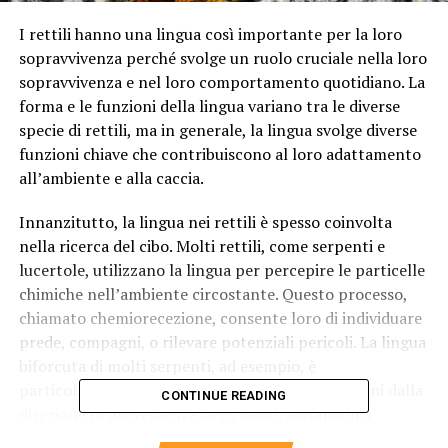
I rettili hanno una lingua così importante per la loro
sopravvivenza perché svolge un ruolo cruciale nella loro
sopravvivenza e nel loro comportamento quotidiano. La
forma e le funzioni della lingua variano tra le diverse
specie di rettili, ma in generale, la lingua svolge diverse
funzioni chiave che contribuiscono al loro adattamento
all’ambiente e alla caccia.
Innanzitutto, la lingua nei rettili è spesso coinvolta
nella ricerca del cibo. Molti rettili, come serpenti e
lucertole, utilizzano la lingua per percepire le particelle
chimiche nell’ambiente circostante. Questo processo,
chiamato chemiorecezione, consente loro di individuare
prede, compagni, o rilevare potenziali pericoli. La lingua
biforcuta di molti serpenti, ad esempio, è
particolarmente adatta a raccogliere informazioni dalla
CONTINUE READING
direzione di provenienza degli odori, aiutandoli a
localizzare le prede con precisione.