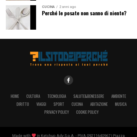
CUCINA
2 anni ago
Perché le posate non sanno di niente?
HOME
CULTURA
TECNOLOGIA
SALUTE&BENESSERE
AMBIENTE
DIRITTO
VIAGGI
SPORT
CUCINA
ABITAZIONE
MUSICA
PRIVACY POLICY
COOKIE POLICY
Made with
in Ketchup Adv S.p.A. - PIVA.09211640967 | Piazza