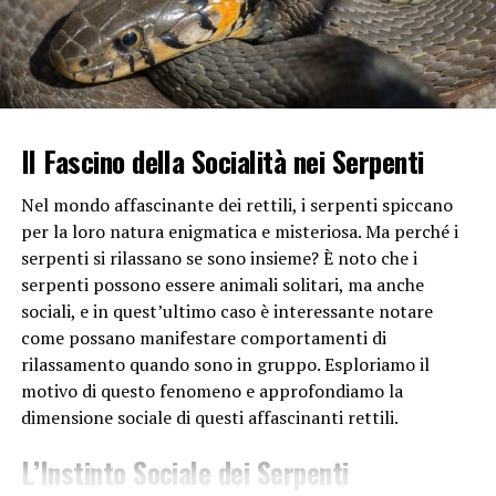
Ululare per comunicare con i simili e l’uomo
Un altro motivo per cui i cani possono ululare è il
desiderio di comunicare con altri cani. Gli ululati
possono essere parte del repertorio comunicativo dei
cani quando cercano di stabilire contatti sociali con altri
Il Fascino della Socialità nei Serpenti
cani nelle vicinanze. Questo tipo di ululato è spesso
udito durante il corteggiamento o quando un cane vuole
Nel mondo affascinante dei rettili, i serpenti spiccano
attirare l’attenzione di un altro membro della sua
per la loro natura enigmatica e misteriosa. Ma perché i
specie.
serpenti si rilassano se sono insieme? È noto che i
serpenti possono essere animali solitari, ma anche
Infine, alcuni cani ululano per ragioni mediche. Il dolore,
sociali, e in quest’ultimo caso è interessante notare
l’incomodo o altre condizioni mediche possono spingere
come possano manifestare comportamenti di
un cane a ululare per comunicare il suo disagio ai
rilassamento quando sono in gruppo. Esploriamo il
proprietari o ad altri animali nelle vicinanze. In questi
motivo di questo fenomeno e approfondiamo la
casi, l’ululato può essere associato a comportamenti
dimensione sociale di questi affascinanti rettili.
come leccarsi in modo eccessivo, zoppicare o mostrare
segni evidenti di disagio fisico.
L’Instinto Sociale dei Serpenti