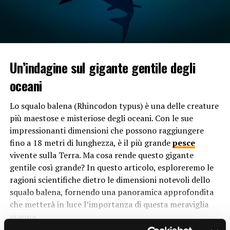
Quando i serpenti si trovano insieme in un gruppo, è
comune osservare comportamenti di rilassamento che
possono sorprendere chi non è familiare con la loro
socialità. Questi comportamenti includono la vicinanza
fisica tra gli individui, il contatto corporeo e talvolta
Un’indagine sul gigante gentile degli
persino la condivisione dello stesso nascondiglio. Ma
oceani
perché i serpenti manifestano questo tipo di
comportamento?
Lo squalo balena (Rhincodon typus) è una delle creature
più maestose e misteriose degli oceani. Con le sue
Uno dei motivi principali dietro il comportamento di
impressionanti dimensioni che possono raggiungere
rilassamento dei
serpenti
in gruppo è la sicurezza che
fino a 18 metri di lunghezza, è il più grande
pesce
deriva dalla presenza degli altri individui. In un ambiente
vivente sulla Terra. Ma cosa rende questo gigante
naturale, i serpenti sono costantemente esposti a rischi
gentile così grande? In questo articolo, esploreremo le
come predatori e condizioni climatiche avverse.
ragioni scientifiche dietro le dimensioni notevoli dello
Trovandosi insieme, gli individui possono beneficiare
squalo balena, fornendo una panoramica approfondita
della protezione reciproca e aumentare le loro
che metterà in luce l’importanza di questa meraviglia
probabilità di sopravvivenza.
marina.