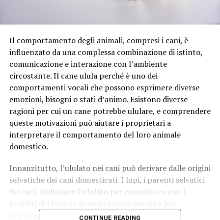
Il comportamento degli animali, compresi i cani, è
influenzato da una complessa combinazione di istinto,
comunicazione e interazione con l’ambiente
circostante. Il cane ulula perché è uno dei
comportamenti vocali che possono esprimere diverse
emozioni, bisogni o stati d’animo. Esistono diverse
ragioni per cui un cane potrebbe ululare, e comprendere
queste motivazioni può aiutare i proprietari a
interpretare il comportamento del loro animale
domestico.
Innanzitutto, l’ululato nei cani può derivare dalle origini
selvatiche dei cani domesticati. I lupi, i parenti selvatici
dei cani, utilizzano l’ululato per comunicare con i
membri del branco quando sono separati o per
segnalare la presenza di prede o minacce. Questo
CONTINUE READING