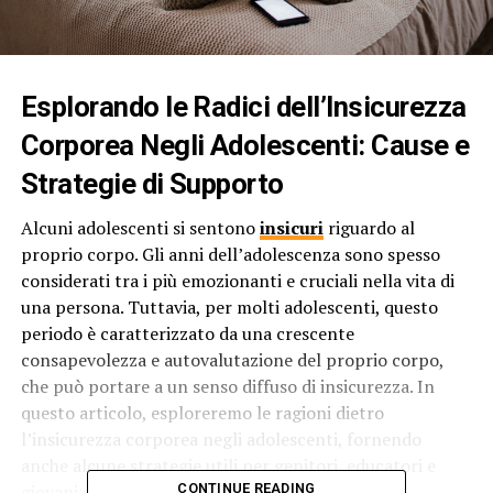
Esplorando le Radici dell’Insicurezza
Corporea Negli Adolescenti: Cause e
Strategie di Supporto
Alcuni adolescenti si sentono
insicuri
riguardo al
proprio corpo. Gli anni dell’adolescenza sono spesso
considerati tra i più emozionanti e cruciali nella vita di
una persona. Tuttavia, per molti adolescenti, questo
periodo è caratterizzato da una crescente
consapevolezza e autovalutazione del proprio corpo,
che può portare a un senso diffuso di insicurezza. In
questo articolo, esploreremo le ragioni dietro
l’insicurezza corporea negli adolescenti, fornendo
anche alcune strategie utili per genitori, educatori e
giovani stessi.
CONTINUE READING