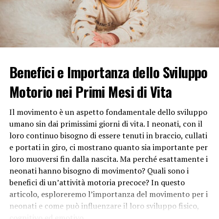
L’adolescenza è caratterizzata da rapidi cambiamenti
fisici e ormonali. Queste trasformazioni possono causare
ansia e insicurezza riguardo a come gli adolescenti
percepiscono i loro corpi. Mentre alcuni adolescenti si
adattano facilmente a questi cambiamenti, altri possono
sentirsi fuori controllo o inadeguati, contribuendo così
Benefici e Importanza dello Sviluppo
all’insicurezza corporea.
Motorio nei Primi Mesi di Vita
3. Comparazione Costante con i
Il movimento è un aspetto fondamentale dello sviluppo
Peer
umano sin dai primissimi giorni di vita. I neonati, con il
loro continuo bisogno di essere tenuti in braccio, cullati
La tendenza naturale di confrontarsi con i
coetanei
è
e portati in giro, ci mostrano quanto sia importante per
amplificata dall’era digitale e dai social media. Gli
loro muoversi fin dalla nascita. Ma perché esattamente i
adolescenti possono trovarsi in una costante
neonati hanno bisogno di movimento? Quali sono i
competizione virtuale per ottenere approvazione e
benefici di un’attività motoria precoce? In questo
validazione attraverso likes e commenti. Questa
articolo, esploreremo l’importanza del movimento per i
costante comparazione può alimentare sentimenti di
neonati e come può influenzare il loro sviluppo fisico,
inadeguatezza e portare a un’insicurezza corporea
cognitivo ed emotivo.