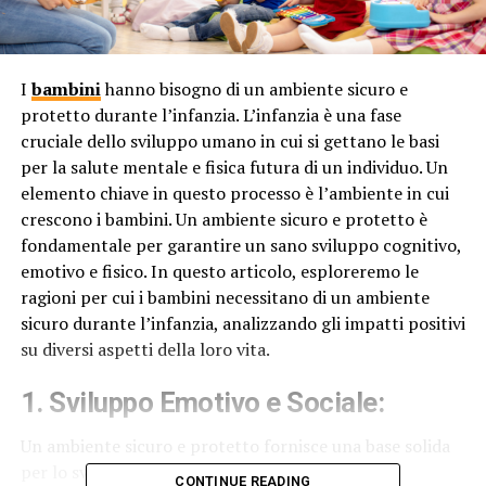
I
bambini
hanno bisogno di un ambiente sicuro e
protetto durante l’infanzia. L’infanzia è una fase
cruciale dello sviluppo umano in cui si gettano le basi
per la salute mentale e fisica futura di un individuo. Un
elemento chiave in questo processo è l’ambiente in cui
crescono i bambini. Un ambiente sicuro e protetto è
fondamentale per garantire un sano sviluppo cognitivo,
emotivo e fisico. In questo articolo, esploreremo le
ragioni per cui i bambini necessitano di un ambiente
sicuro durante l’infanzia, analizzando gli impatti positivi
su diversi aspetti della loro vita.
1.
Sviluppo Emotivo e Sociale:
Un ambiente sicuro e protetto fornisce una base solida
per lo sviluppo emotivo e sociale dei bambini. La
CONTINUE READING