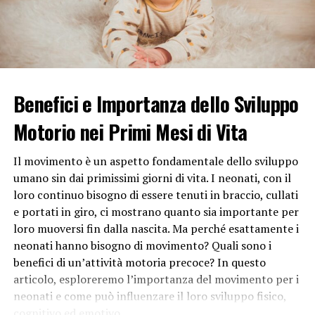
Un ambiente sicuro protegge i bambini dai pericoli fisici.
Case sicure, aree giochi ben attrezzate e norme di
sicurezza adeguate contribuiscono a prevenire incidenti
e infortuni. La prevenzione è cruciale poiché i bambini,
essendo naturalmente esploratori, potrebbero non
essere pienamente consapevoli dei pericoli che li
Benefici e Importanza dello Sviluppo
circondano.
Motorio nei Primi Mesi di Vita
4.
Autostima e Sicurezza Personale:
Il movimento è un aspetto fondamentale dello sviluppo
Un ambiente sicuro favorisce lo sviluppo dell’autostima
umano sin dai primissimi giorni di vita. I neonati, con il
e della sicurezza personale. I bambini che si sentono al
loro continuo bisogno di essere tenuti in braccio, cullati
sicuro esplorano e sperimentano nuove attività con più
e portati in giro, ci mostrano quanto sia importante per
fiducia. La sicurezza emotiva si traduce in una maggiore
loro muoversi fin dalla nascita. Ma perché esattamente i
indipendenza e nella capacità di affrontare le sfide della
neonati hanno bisogno di movimento? Quali sono i
vita quotidiana con una mentalità positiva.
benefici di un’attività motoria precoce? In questo
articolo, esploreremo l’importanza del movimento per i
5.
Salute Mentale:
neonati e come può influenzare il loro sviluppo fisico,
cognitivo ed emotivo.
La sicurezza emotiva e fisica è cruciale per la salute