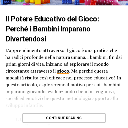
Il Potere Educativo del Gioco:
Perché i Bambini Imparano
Divertendosi
L’apprendimento attraverso il gioco è una pratica che
ha radici profonde nella natura umana. I bambini, fin dai
primi giorni di vita, iniziano ad esplorare il mondo
circostante attraverso il
gioco
. Ma perché questa
modalità risulta così efficace nel processo educativo? In
questo articolo, esploreremo il motivo per cui i bambini
imparano giocando, evidenziando i benefici cognitivi,
sociali ed emotivi che questa metodologia apporta allo
sviluppo infantile.
CONTINUE READING
La Natura Intrinseca del Gioco
nell’Apprendimento: