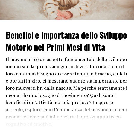
coinvolge interazioni sociali che sono vitali per lo
sviluppo socio-emotivo dei bambini. Attraverso il gioco
con gli altri, i bambini imparano a condividere, a
rispettare le regole e a comprendere le emozioni. Il
Benefici e Importanza dello Sviluppo
gioco di squadra, ad esempio, insegna la cooperazione e
la comunicazione efficace.
Motorio nei Primi Mesi di Vita
Stimolazione Creativa e Immaginativa:
Il movimento è un aspetto fondamentale dello sviluppo
umano sin dai primissimi giorni di vita. I neonati, con il
Il gioco stimola la creatività e l’immaginazione,
loro continuo bisogno di essere tenuti in braccio, cullati
incoraggiando i bambini a creare mondi fantastici e a
e portati in giro, ci mostrano quanto sia importante per
sviluppare storie. Questa attività ludica non solo
loro muoversi fin dalla nascita. Ma perché esattamente i
migliora la capacità narrativa, ma favorisce anche la
neonati hanno bisogno di movimento? Quali sono i
flessibilità mentale e la risoluzione creativa dei
benefici di un’attività motoria precoce? In questo
problemi.
articolo, esploreremo l’importanza del movimento per i
neonati e come può influenzare il loro sviluppo fisico,
Riduzione dello Stress e Aumento del
cognitivo ed emotivo.
Benessere: