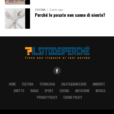
l’esposizione dei loro bambini agli schermi durante i
primi anni di vita. Investire in interazioni faccia a faccia,
CUCINA
2 anni ago
gioco attivo e esplorazione sensoriale può favorire uno
Perché le posate non sanno di niente?
sviluppo sano e equilibrato nei bambini, preparandoli
per affrontare sfide future in modo più efficace e
soddisfacente.
HOME
CULTURA
TECNOLOGIA
SALUTE&BENESSERE
AMBIENTE
DIRITTO
VIAGGI
SPORT
CUCINA
ABITAZIONE
MUSICA
PRIVACY POLICY
COOKIE POLICY