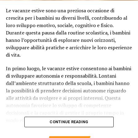
Le vacanze estive sono una preziosa occasione di
crescita per i bambini su diversi livelli, contribuendo al
loro sviluppo emotivo, sociale, cognitivo e fisico.
Durante questa pausa dalla routine scolastica, i bambini
hanno l’opportunità di esplorare nuovi orizzonti,
sviluppare abilità pratiche e arricchire le loro esperienze
di vita.
In primo luogo, le vacanze estive consentono ai bambini
di sviluppare autonomia e responsabilità. Lontani
dall’ambiente strutturato della scuola, i bambini hanno
la possibilità di prendere decisioni autonome riguardo
alle attività da svolgere e ai propri interessi. Questa
autonomia favorisce lo sviluppo di competenze
decisionali e la capacità di gestire il proprio tempo in
modo efficace.
CONTINUE READING
Le interazioni sociali durante le vacanze giocano un