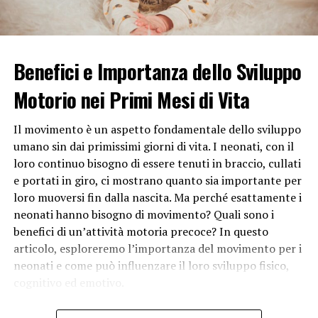
l’opportunità di praticare sport e attività fisiche.
L’attività fisica non solo contribuisce alla salute fisica,
ma anche a quella mentale, migliorando l’umore e
Benefici e Importanza dello Sviluppo
riducendo lo stress. Inoltre, la partecipazione a sport di
squadra insegna ai bambini importanti abilità come la
Motorio nei Primi Mesi di Vita
collaborazione, il rispetto per gli altri e la gestione delle
vittorie e delle sconfitte.
Il movimento è un aspetto fondamentale dello sviluppo
umano sin dai primissimi giorni di vita. I neonati, con il
In conclusione, le vacanze estive sono una preziosa
loro continuo bisogno di essere tenuti in braccio, cullati
occasione di crescita per i bambini perché offrono
e portati in giro, ci mostrano quanto sia importante per
esperienze varie che contribuiscono al loro sviluppo
loro muoversi fin dalla nascita. Ma perché esattamente i
globale. Questo periodo di pausa non solo consente ai
neonati hanno bisogno di movimento? Quali sono i
bambini di rilassarsi, ma rappresenta anche
benefici di un’attività motoria precoce? In questo
un’opportunità fondamentale per imparare attraverso
articolo, esploreremo l’importanza del movimento per i
l’esplorazione, l’interazione sociale e l’acquisizione di
neonati e come può influenzare il loro sviluppo fisico,
nuove competenze che saranno preziose per il loro
cognitivo ed emotivo.
futuro.