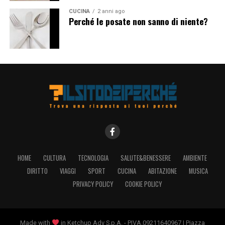
primi anni di vita. Investire in interazioni faccia a faccia,
CUCINA
2 anni ago
gioco attivo e esplorazione sensoriale può favorire uno
Perché le posate non sanno di niente?
sviluppo sano e equilibrato nei bambini, preparandoli
per affrontare sfide future in modo più efficace e
soddisfacente.
HOME
CULTURA
TECNOLOGIA
SALUTE&BENESSERE
AMBIENTE
DIRITTO
VIAGGI
SPORT
CUCINA
ABITAZIONE
MUSICA
PRIVACY POLICY
COOKIE POLICY
Made with
in Ketchup Adv S.p.A. - PIVA.09211640967 | Piazza