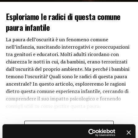
cruciale verso la padronanza del controllo del collo e
del tronco, mentre il rotolamento aiuta a migliorare il
Esploriamo le radici di questa comune
senso dell’equilibrio e a preparare il neonato per i
paura infantile
successivi movimenti di strisciamento e gattonamento.
Sviluppo Cognitivo
La paura dell’oscurità è un fenomeno comune
nell’infanzia, suscitando interrogativi e preoccupazioni
Il movimento non è solo importante per lo sviluppo
tra genitori e educatori. Molti adulti ricordano con
fisico, ma anche per quello cognitivo. Durante
chiarezza le notti in cui, da bambini, erano terrorizzati
l’esplorazione del loro ambiente attraverso il
dall’oscurità del proprio ambiente. Ma perché i bambini
movimento, i neonati stimolano i loro sensi e iniziano a
temono l’oscurità? Quali sono le radici di questa paura
fare connessioni tra le diverse esperienze sensoriali. Ad
ancestrale? In questo articolo, esploreremo le ragioni
esempio, toccare e manipolare gli oggetti durante il
dietro questa comune esperienza infantile, cercando di
gioco contribuisce allo sviluppo delle capacità cognitive
comprendere il suo impatto psicologico e fornendo
e della comprensione del mondo che li circonda.
consigli utili su come gestire questa paura.
Sviluppo Emotivo
La natura della paura dell’oscurità
CONTINUE READING
Il movimento può anche avere un impatto significativo
La paura dell’
oscurità
è una delle paure più diffuse