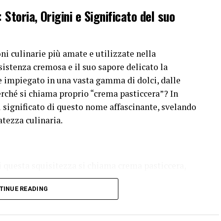
Storia, Origini e Significato del suo
ni culinarie più amate e utilizzate nella
istenza cremosa e il suo sapore delicato la
e impiegato in una vasta gamma di dolci, dalle
perché si chiama proprio “crema pasticcera”? In
il significato di questo nome affascinante, svelando
atezza culinaria.
 questa squisitezza si chiama crema pasticcera,
are le sue radici storiche. La crema pasticcera ha
TINUE READING
lle cucine europee del XVII secolo. La sua ricetta
fu pubblicata per la prima volta nel libro di cucina
 di François Massialot. Tuttavia, è probabile che