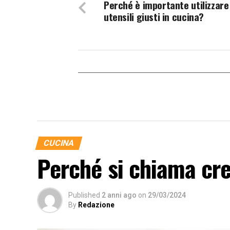
Perché è importante utilizzare 
utensili giusti in cucina?
CUCINA
Perché si chiama cr
Published
2 anni ago
on
29/03/2024
By
Redazione