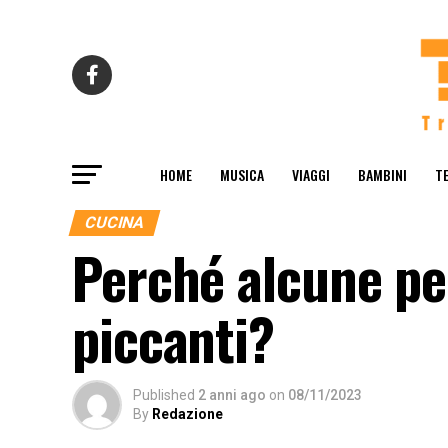
HOME
MUSICA
VIAGGI
BAMBINI
T
CUCINA
Perché alcune per
piccanti?
Published
2 anni ago
on
08/11/2023
By
Redazione