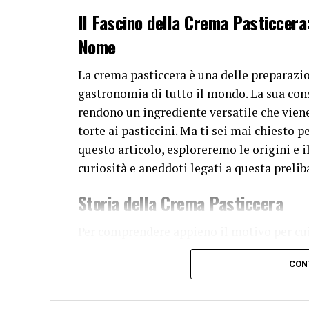
Il Fascino della Crema Pasticcera: 
Nome
La crema pasticcera è una delle preparazio
gastronomia di tutto il mondo. La sua cons
rendono un ingrediente versatile che vien
torte ai pasticcini. Ma ti sei mai chiesto 
questo articolo, esploreremo le origini e 
curiosità e aneddoti legati a questa prelib
Storia della Crema Pasticcera
Per comprendere appieno il motivo per cui
dobbiamo fare un salto nel passato e esplor
CON
una storia antica e affonda le sue radici ne
più antica risale al 14 aprile 1741, quando 
francese “Le Cuisinier Royal et Bourgeois”