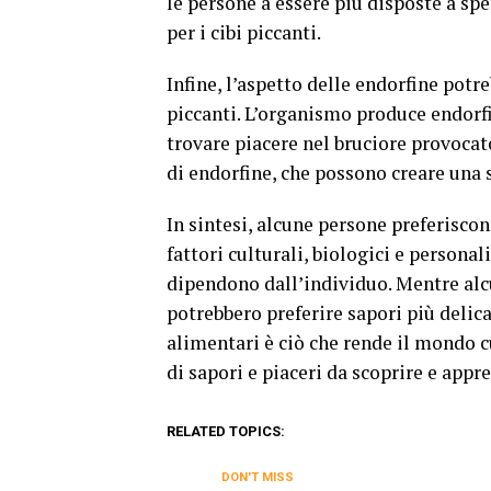
le persone a essere più disposte a sp
per i cibi piccanti.
Infine, l’aspetto delle endorfine potr
piccanti. L’organismo produce endorfi
trovare piacere nel bruciore provocat
di endorfine, che possono creare una 
In sintesi, alcune persone preferisco
fattori culturali, biologici e person
dipendono dall’individuo. Mentre alcu
potrebbero preferire sapori più delica
alimentari è ciò che rende il mondo c
di sapori e piaceri da scoprire e appr
RELATED TOPICS:
DON'T MISS