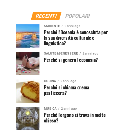
RECENTI
POPOLARI
AMBIENTE
2 anni ago
Perché l’Oceania è conosciuta per
la sua diversità culturale e
linguistica?
SALUTE&BENESSERE
2 anni ago
Perché si genera l’ecoansia?
CUCINA
2 anni ago
Perché si chiama crema
pasticcera?
MUSICA
2 anni ago
Perché l’organo si trova in molte
chiese?