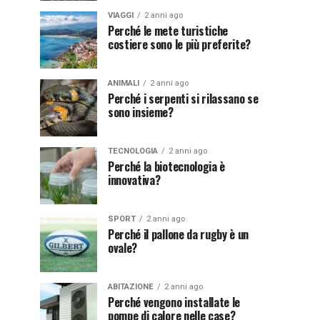
VIAGGI
2 anni ago
Perché le mete turistiche
costiere sono le più preferite?
ANIMALI
2 anni ago
Perché i serpenti si rilassano se
sono insieme?
TECNOLOGIA
2 anni ago
Perché la biotecnologia è
innovativa?
SPORT
2 anni ago
Perché il pallone da rugby è un
ovale?
ABITAZIONE
2 anni ago
Perché vengono installate le
pompe di calore nelle case?