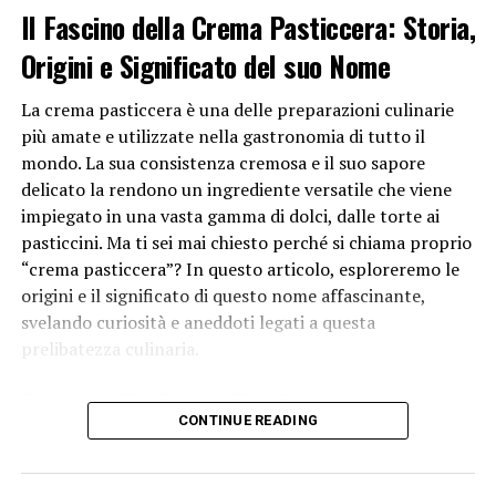
Il Fascino della Crema Pasticcera: Storia,
Origini e Significato del suo Nome
La crema pasticcera è una delle preparazioni culinarie
più amate e utilizzate nella gastronomia di tutto il
mondo. La sua consistenza cremosa e il suo sapore
delicato la rendono un ingrediente versatile che viene
impiegato in una vasta gamma di dolci, dalle torte ai
pasticcini. Ma ti sei mai chiesto perché si chiama proprio
“crema pasticcera”? In questo articolo, esploreremo le
origini e il significato di questo nome affascinante,
svelando curiosità e aneddoti legati a questa
prelibatezza culinaria.
Storia della Crema Pasticcera
CONTINUE READING
Per comprendere appieno il motivo per cui questa
squisitezza si chiama crema pasticcera, dobbiamo fare