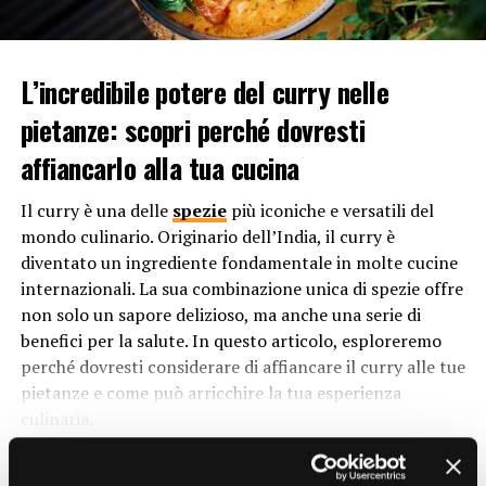
Origine del Nome “Crema Pasticcera”
Ma perché si chiama crema pasticcera? Il nome di questa
delizia culinaria ha origini intriganti e affonda le sue
L’incredibile potere del curry nelle
radici nella storia e nella tradizione. L’aggettivo
pietanze: scopri perché dovresti
“pasticcera” deriva dal termine “pasticcere”, che indica
affiancarlo alla tua cucina
una persona che lavora nel settore della pasticceria. In
origine, la crema pasticcera era associata
Il curry è una delle
spezie
più iconiche e versatili del
principalmente alle preparazioni dolci delle pasticcerie,
mondo culinario. Originario dell’India, il curry è
da qui l’attributo “pasticcera” nel suo nome.
diventato un ingrediente fondamentale in molte cucine
Tuttavia, il termine “crema” richiama direttamente la
internazionali. La sua combinazione unica di spezie offre
sua consistenza morbida e vellutata. Questa crema è
non solo un sapore delizioso, ma anche una serie di
ottenuta dalla miscelazione di ingredienti come latte,
benefici per la salute. In questo articolo, esploreremo
tuorli d’uovo,
zucchero
e farina o amido di mais, che
perché dovresti considerare di affiancare il curry alle tue
vengono cotti fino a ottenere una consistenza densa e
pietanze e come può arricchire la tua esperienza
cremosa. Quindi, il nome “crema pasticcera” è il risultato
culinaria.
della combinazione tra la sua consistenza cremosa e la
1. Esplosione di sapore:
Il curry è una miscela di spezie
sua stretta associazione con il mondo della pasticceria.
CONTINUE READING