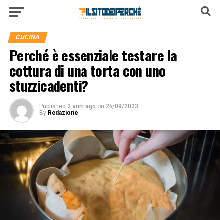
CUCINA
Perché è essenziale testare la
cottura di una torta con uno
stuzzicadenti?
Published
2 anni ago
on
26/09/2023
By
Redazione