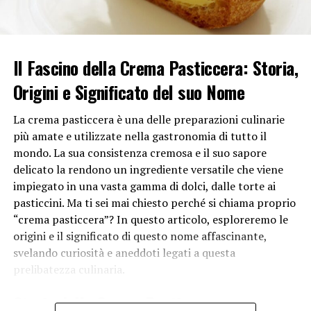
ottenere risultati consistenti.
Risparmio di tempo ed energia: Testare la
cottura con uno stuzzicadenti può aiutarti a
Il Fascino della Crema Pasticcera: Storia,
risparmiare tempo ed energia. Se la torta è cotta
Origini e Significato del suo Nome
correttamente, puoi spegnere il forno evitando
di prolungare la cottura inutilmente. Questo non
La crema pasticcera è una delle preparazioni culinarie
solo risparmia energia, ma impedisce anche di
più amate e utilizzate nella gastronomia di tutto il
cuocere troppo la torta, che potrebbe diventare
mondo. La sua consistenza cremosa e il suo sapore
secca.
delicato la rendono un ingrediente versatile che viene
Garanzia di sicurezza alimentare: Testare la
impiegato in una vasta gamma di dolci, dalle torte ai
cottura con uno stuzzicadenti è anche una
pasticcini. Ma ti sei mai chiesto perché si chiama proprio
questione di sicurezza alimentare. Verificare che
“crema pasticcera”? In questo articolo, esploreremo le
la torta sia cotta a fondo assicura che gli
origini e il significato di questo nome affascinante,
ingredienti siano stati esposti a temperature
svelando curiosità e aneddoti legati a questa
adeguate per uccidere batteri e germi nocivi. In
prelibatezza culinaria.
questo modo, si previene qualsiasi rischio per la
salute derivante da alimenti non completamente
Storia della Crema Pasticcera