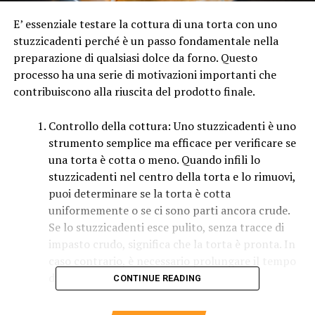
E’ essenziale testare la cottura di una torta con uno
stuzzicadenti perché è un passo fondamentale nella
preparazione di qualsiasi dolce da forno. Questo
processo ha una serie di motivazioni importanti che
contribuiscono alla riuscita del prodotto finale.
Controllo della cottura: Uno stuzzicadenti è uno
strumento semplice ma efficace per verificare se
una torta è cotta o meno. Quando infili lo
stuzzicadenti nel centro della torta e lo rimuovi,
puoi determinare se la torta è cotta
uniformemente o se ci sono parti ancora crude.
Se lo stuzzicadenti esce pulito, senza tracce di
impasto crudo, significa che la torta è pronta. In
caso contrario, è necessario prolungare il tempo
di cottura.
CONTINUE READING
Evitare torte sotto o troppo cotte: Il test con lo