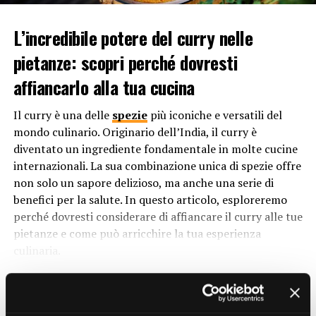
Ma perché si chiama crema pasticcera? Il nome di questa
delizia culinaria ha origini intriganti e affonda le sue
L’incredibile potere del curry nelle
radici nella storia e nella tradizione. L’aggettivo
pietanze: scopri perché dovresti
“pasticcera” deriva dal termine “pasticcere”, che indica
affiancarlo alla tua cucina
una persona che lavora nel settore della pasticceria. In
origine, la crema pasticcera era associata
Il curry è una delle
spezie
più iconiche e versatili del
principalmente alle preparazioni dolci delle pasticcerie,
mondo culinario. Originario dell’India, il curry è
da qui l’attributo “pasticcera” nel suo nome.
diventato un ingrediente fondamentale in molte cucine
Tuttavia, il termine “crema” richiama direttamente la
internazionali. La sua combinazione unica di spezie offre
sua consistenza morbida e vellutata. Questa crema è
non solo un sapore delizioso, ma anche una serie di
ottenuta dalla miscelazione di ingredienti come latte,
benefici per la salute. In questo articolo, esploreremo
tuorli d’uovo,
zucchero
e farina o amido di mais, che
perché dovresti considerare di affiancare il curry alle tue
vengono cotti fino a ottenere una consistenza densa e
pietanze e come può arricchire la tua esperienza
cremosa. Quindi, il nome “crema pasticcera” è il risultato
culinaria.
della combinazione tra la sua consistenza cremosa e la
1. Esplosione di sapore:
Il curry è una miscela di spezie
sua stretta associazione con il mondo della pasticceria.
CONTINUE READING
che varia da regione a regione e da ricetta a ricetta.
Tuttavia, generalmente include ingredienti come