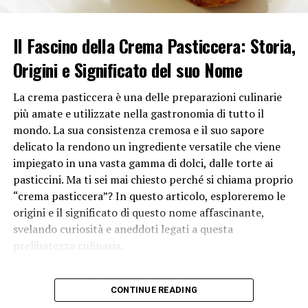
Questi nutrienti svolgono un ruolo chiave nella salute
delle ossa, nella formazione del sangue, nella protezione
Il Fascino della Crema Pasticcera: Storia,
delle cellule e nell’equilibrio elettrolitico.
Origini e Significato del suo Nome
Seguire una dieta equilibrata è anche essenziale per la
gestione del peso corporeo. Un apporto calorico
La crema pasticcera è una delle preparazioni culinarie
adeguato e bilanciato evita eccessi o carenze caloriche
più amate e utilizzate nella gastronomia di tutto il
che potrebbero portare a problemi di salute come
mondo. La sua consistenza cremosa e il suo sapore
obesità o malnutrizione.
delicato la rendono un ingrediente versatile che viene
impiegato in una vasta gamma di dolci, dalle torte ai
In conclusione, è importante seguire una dieta
pasticcini. Ma ti sei mai chiesto perché si chiama proprio
equilibrata per garantire al corpo i nutrienti necessari
“crema pasticcera”? In questo articolo, esploreremo le
per funzionare in modo ottimale. Contribuisce alla
origini e il significato di questo nome affascinante,
prevenzione di malattie, al mantenimento di un peso
svelando curiosità e aneddoti legati a questa
corporeo sano e al supporto di una vita attiva e
prelibatezza culinaria.
produttiva. Una scelta consapevole nell’alimentazione è
un investimento nella propria salute a lungo termine.
Storia della Crema Pasticcera
CONTINUE READING
Per comprendere appieno il motivo per cui questa
RELATED TOPICS: