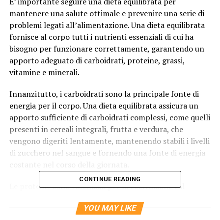
E’ importante seguire una dieta equilibrata per
mantenere una salute ottimale e prevenire una serie di
problemi legati all’alimentazione. Una dieta equilibrata
fornisce al corpo tutti i nutrienti essenziali di cui ha
bisogno per funzionare correttamente, garantendo un
apporto adeguato di carboidrati, proteine, grassi,
vitamine e minerali.
Innanzitutto, i carboidrati sono la principale fonte di
energia per il corpo. Una dieta equilibrata assicura un
apporto sufficiente di carboidrati complessi, come quelli
presenti in cereali integrali, frutta e verdura, che
vengono digeriti lentamente, mantenendo stabili i livelli
di zucchero nel sangue e fornendo una fonte di energia
costante nel corso della giornata.
CONTINUE READING
Le proteine sono essenziali per la costruzione e il
ripristino dei tessuti. Una dieta equilibrata include
YOU MAY LIKE
proteine magre da fonti come carne magra, pesce, uova,