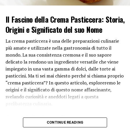
masticare troppo rapidamente e per mangiare in modo
più lento, in modo da consentire al cibo di essere
digerito meglio. Inoltre, possono essere utilizzate per
Il Fascino della Crema Pasticcera: Storia,
evitare di toccare il cibo con le mani quando si mangia
Origini e Significato del suo Nome
fuori casa, dove il cibo potrebbe essere stato
contaminato.
La crema pasticcera è una delle preparazioni culinarie
più amate e utilizzate nella gastronomia di tutto il
In generale, il loro uso è un’abitudine che si è diffusa in
mondo. La sua consistenza cremosa e il suo sapore
tutto il mondo e che ha molte ragioni diverse. Le posate
delicato la rendono un ingrediente versatile che viene
sono diventate una parte integrante della cultura
impiegato in una vasta gamma di dolci, dalle torte ai
culinaria umana e un simbolo di civiltà, rispetto e buone
pasticcini. Ma ti sei mai chiesto perché si chiama proprio
maniere.
“crema pasticcera”? In questo articolo, esploreremo le
origini e il significato di questo nome affascinante,
RELATED TOPICS:
svelando curiosità e aneddoti legati a questa
UP NEXT
prelibatezza culinaria.
Perché le Pringles hanno quella forma?
Storia della Crema Pasticcera
DON'T MISS
Perchè il miele è appiccicoso?
CONTINUE READING
Per comprendere appieno il motivo per cui questa