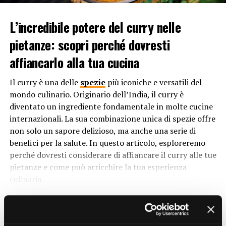
Ma perché si chiama crema pasticcera? Il nome di questa
delizia culinaria ha origini intriganti e affonda le sue
L’incredibile potere del curry nelle
radici nella storia e nella tradizione. L’aggettivo
pietanze: scopri perché dovresti
“pasticcera” deriva dal termine “pasticcere”, che indica
affiancarlo alla tua cucina
una persona che lavora nel settore della pasticceria. In
origine, la crema pasticcera era associata
Il curry è una delle
spezie
più iconiche e versatili del
principalmente alle preparazioni dolci delle pasticcerie,
mondo culinario. Originario dell’India, il curry è
da qui l’attributo “pasticcera” nel suo nome.
diventato un ingrediente fondamentale in molte cucine
Tuttavia, il termine “crema” richiama direttamente la
internazionali. La sua combinazione unica di spezie offre
sua consistenza morbida e vellutata. Questa crema è
non solo un sapore delizioso, ma anche una serie di
ottenuta dalla miscelazione di ingredienti come latte,
benefici per la salute. In questo articolo, esploreremo
tuorli d’uovo,
zucchero
e farina o amido di mais, che
perché dovresti considerare di affiancare il curry alle tue
vengono cotti fino a ottenere una consistenza densa e
pietanze e come può arricchire la tua esperienza
cremosa. Quindi, il nome “crema pasticcera” è il risultato
culinaria.
della combinazione tra la sua consistenza cremosa e la
1. Esplosione di sapore:
Il curry è una miscela di spezie
sua stretta associazione con il mondo della pasticceria.
CONTINUE READING
che varia da regione a regione e da ricetta a ricetta.
Tuttavia, generalmente include ingredienti come