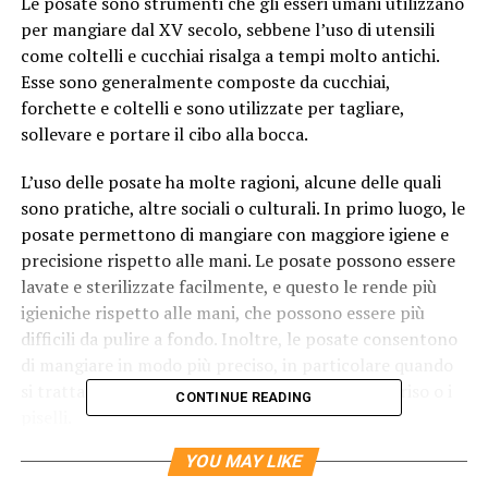
Le posate sono strumenti che gli esseri umani utilizzano
per mangiare dal XV secolo, sebbene l’uso di utensili
come coltelli e cucchiai risalga a tempi molto antichi.
Esse sono generalmente composte da cucchiai,
forchette e coltelli e sono utilizzate per tagliare,
sollevare e portare il cibo alla bocca.
L’uso delle posate ha molte ragioni, alcune delle quali
sono pratiche, altre sociali o culturali. In primo luogo, le
posate permettono di mangiare con maggiore igiene e
precisione rispetto alle mani. Le posate possono essere
lavate e sterilizzate facilmente, e questo le rende più
igieniche rispetto alle mani, che possono essere più
difficili da pulire a fondo. Inoltre, le posate consentono
di mangiare in modo più preciso, in particolare quando
si tratta di alimenti difficili da afferrare, come il riso o i
CONTINUE READING
piselli.
YOU MAY LIKE
In secondo luogo, l’uso delle posate è spesso legato al