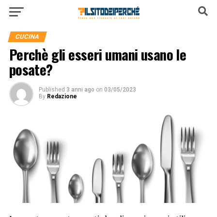
CUCINA
Perchè gli esseri umani usano le
posate?
Published
3 anni ago
on
03/05/2023
By
Redazione