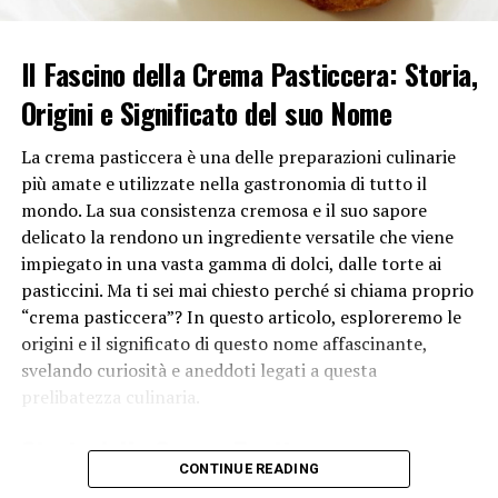
presentazione del piatto, contribuendo all’esperienza
complessiva del pasto.
Il Fascino della Crema Pasticcera: Storia,
Infine, la consistenza è strettamente legata alla cultura
Origini e Significato del suo Nome
gastronomica e alle preferenze personali. Diverse cucine
e tradizioni culinarie attribuiscono importanza a
La crema pasticcera è una delle preparazioni culinarie
consistenze diverse, creando un’ampia varietà di salse
più amate e utilizzate nella gastronomia di tutto il
che soddisfano le preferenze di una vasta gamma di
mondo. La sua consistenza cremosa e il suo sapore
persone.
delicato la rendono un ingrediente versatile che viene
impiegato in una vasta gamma di dolci, dalle torte ai
In sintesi, la consistenza in una salsa è fondamentale
pasticcini. Ma ti sei mai chiesto perché si chiama proprio
poiché va oltre la semplice esperienza gustativa,
“crema pasticcera”? In questo articolo, esploreremo le
influenzando l’aspetto, la varietà sensoriale, la coesione
origini e il significato di questo nome affascinante,
degli ingredienti, la praticità e la soddisfazione
svelando curiosità e aneddoti legati a questa
complessiva del pasto. La cura e l’attenzione dedicate
prelibatezza culinaria.
alla consistenza contribuiscono significativamente a
elevare la qualità gastronomica di un piatto.
Storia della Crema Pasticcera
CONTINUE READING
Per comprendere appieno il motivo per cui questa
RELATED TOPICS: