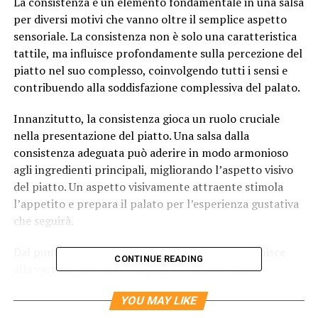
La consistenza è un elemento fondamentale in una salsa
per diversi motivi che vanno oltre il semplice aspetto
sensoriale. La consistenza non è solo una caratteristica
tattile, ma influisce profondamente sulla percezione del
piatto nel suo complesso, coinvolgendo tutti i sensi e
contribuendo alla soddisfazione complessiva del palato.
Innanzitutto, la consistenza gioca un ruolo cruciale
nella presentazione del piatto. Una salsa dalla
consistenza adeguata può aderire in modo armonioso
agli ingredienti principali, migliorando l’aspetto visivo
del piatto. Un aspetto visivamente attraente stimola
l’appetito e prepara il palato per l’esperienza gustativa
che seguirà.
Dal punto di vista tattile, la consistenza contribuisce
CONTINUE READING
alla varietà sensoriale del pasto. Una salsa ben
bilanciata, che può essere cremosa, densa, o
YOU MAY LIKE
leggermente liquida a seconda della preparazione, offre