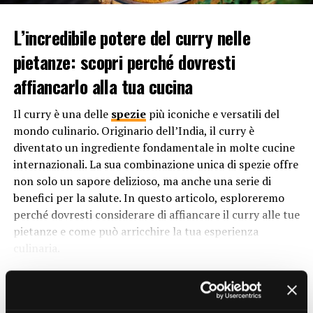
Ma perché si chiama crema pasticcera? Il nome di questa
delizia culinaria ha origini intriganti e affonda le sue
L’incredibile potere del curry nelle
radici nella storia e nella tradizione. L’aggettivo
pietanze: scopri perché dovresti
“pasticcera” deriva dal termine “pasticcere”, che indica
affiancarlo alla tua cucina
una persona che lavora nel settore della pasticceria. In
origine, la crema pasticcera era associata
Il curry è una delle
spezie
più iconiche e versatili del
principalmente alle preparazioni dolci delle pasticcerie,
mondo culinario. Originario dell’India, il curry è
da qui l’attributo “pasticcera” nel suo nome.
diventato un ingrediente fondamentale in molte cucine
Tuttavia, il termine “crema” richiama direttamente la
internazionali. La sua combinazione unica di spezie offre
sua consistenza morbida e vellutata. Questa crema è
non solo un sapore delizioso, ma anche una serie di
ottenuta dalla miscelazione di ingredienti come latte,
benefici per la salute. In questo articolo, esploreremo
tuorli d’uovo,
zucchero
e farina o amido di mais, che
perché dovresti considerare di affiancare il curry alle tue
vengono cotti fino a ottenere una consistenza densa e
pietanze e come può arricchire la tua esperienza
cremosa. Quindi, il nome “crema pasticcera” è il risultato
culinaria.
della combinazione tra la sua consistenza cremosa e la
1. Esplosione di sapore:
Il curry è una miscela di spezie
sua stretta associazione con il mondo della pasticceria.
CONTINUE READING
che varia da regione a regione e da ricetta a ricetta.
Tuttavia, generalmente include ingredienti come