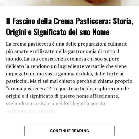
stimola la produzione di enzimi che scompongono
l’amido in zuccheri, accelerando così la maturazione
delle banane. All’interno del frigorifero, l’etilene
Il Fascino della Crema Pasticcera: Storia,
prodotto dalle banane si accumula a causa della
Origini e Significato del suo Nome
mancanza di ventilazione, creando un ambiente adatto
per la maturazione accelerata.
La crema pasticcera è una delle preparazioni culinarie
più amate e utilizzate nella gastronomia di tutto il
La maturazione rapida delle banane
mondo. La sua consistenza cremosa e il suo sapore
Un altro fattore che contribuisce alla maturazione
delicato la rendono un ingrediente versatile che viene
rapida delle banane nel frigorifero è l’umidità. L’aria
impiegato in una vasta gamma di dolci, dalle torte ai
all’interno del frigorifero tende ad essere più umida
pasticcini. Ma ti sei mai chiesto perché si chiama proprio
rispetto all’aria ambiente, e questa elevata umidità può
“crema pasticcera”? In questo articolo, esploreremo le
accelerare la decomposizione delle banane. L’alta
origini e il significato di questo nome affascinante,
umidità può causare la formazione di macchie scure
svelando curiosità e aneddoti legati a questa
sulla buccia delle banane e favorire la crescita di muffe o
prelibatezza culinaria.
lieviti, accelerando così il processo di maturazione.
Storia della Crema Pasticcera
Sebbene le banane mature possano sembrare meno
CONTINUE READING
attraenti a causa di macchie scure sulla buccia, sono
Per comprendere appieno il motivo per cui questa