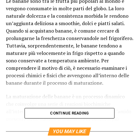
Le banane sono tra le frutta più popolari al mondo e
vengono consumate in molte parti del globo. La loro
naturale dolcezza e la consistenza morbida le rendono
un’aggiunta deliziosa a smoothie, dolci e piatti salati.
Quando si acquistano banane, è comune cercare di
prolungarne la freschezza conservandole nel frigorifero.
Tuttavia, sorprendentemente, le banane tendono a
maturare più velocemente in frigo rispetto a quando
sono conservate a temperatura ambiente. Per
comprendere il motivo di ciò, è necessario esaminare i
processi chimici e fisici che avvengono all’interno delle
banane durante il processo di maturazione.
La maturazione delle banane è un processo dinamico
che coinvolge una serie di reazioni biochimiche
all’interno del frutto. Durante questo processo, l’amido
CONTINUE READING
presente nelle banane si trasforma in zuccheri più
semplici, che conferiscono loro il sapore dolce
YOU MAY LIKE
caratteristico. La velocità di maturazione delle banane è