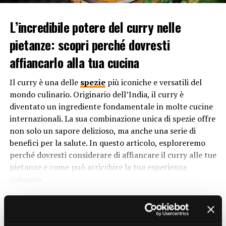
Ma perché si chiama crema pasticcera? Il nome di questa
delizia culinaria ha origini intriganti e affonda le sue
L’incredibile potere del curry nelle
radici nella storia e nella tradizione. L’aggettivo
pietanze: scopri perché dovresti
“pasticcera” deriva dal termine “pasticcere”, che indica
affiancarlo alla tua cucina
una persona che lavora nel settore della pasticceria. In
origine, la crema pasticcera era associata
Il curry è una delle
spezie
più iconiche e versatili del
principalmente alle preparazioni dolci delle pasticcerie,
mondo culinario. Originario dell’India, il curry è
da qui l’attributo “pasticcera” nel suo nome.
diventato un ingrediente fondamentale in molte cucine
Tuttavia, il termine “crema” richiama direttamente la
internazionali. La sua combinazione unica di spezie offre
sua consistenza morbida e vellutata. Questa crema è
non solo un sapore delizioso, ma anche una serie di
ottenuta dalla miscelazione di ingredienti come latte,
benefici per la salute. In questo articolo, esploreremo
tuorli d’uovo,
zucchero
e farina o amido di mais, che
perché dovresti considerare di affiancare il curry alle tue
vengono cotti fino a ottenere una consistenza densa e
pietanze e come può arricchire la tua esperienza
cremosa. Quindi, il nome “crema pasticcera” è il risultato
culinaria.
della combinazione tra la sua consistenza cremosa e la
1. Esplosione di sapore:
Il curry è una miscela di spezie
sua stretta associazione con il mondo della pasticceria.
CONTINUE READING
che varia da regione a regione e da ricetta a ricetta.
Tuttavia, generalmente include ingredienti come