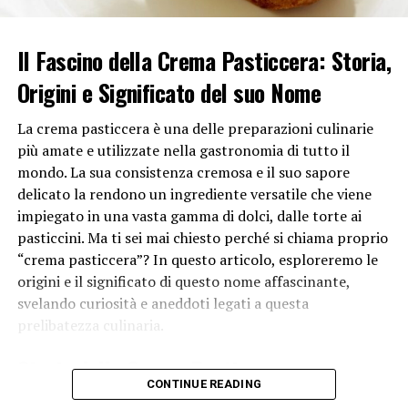
deliziosa che avvolge la pasta in modo avvolgente.
Il Fascino della Crema Pasticcera: Storia,
In conclusione, si chiama pasta alla carbonara perché
può essere vista come un omaggio ai lavoratori umili
Origini e Significato del suo Nome
che, con ingredienti semplici ma gustosi, hanno creato
uno dei piatti più iconici della tradizione culinaria
La crema pasticcera è una delle preparazioni culinarie
italiana. Indipendentemente dall’origine esatta del
più amate e utilizzate nella gastronomia di tutto il
nome, la pasta alla carbonara rimane un capolavoro
mondo. La sua consistenza cremosa e il suo sapore
gastronomico che continua ad essere amato in tutto il
delicato la rendono un ingrediente versatile che viene
mondo.
impiegato in una vasta gamma di dolci, dalle torte ai
pasticcini. Ma ti sei mai chiesto perché si chiama proprio
“crema pasticcera”? In questo articolo, esploreremo le
RELATED TOPICS:
origini e il significato di questo nome affascinante,
UP NEXT
svelando curiosità e aneddoti legati a questa
Perché la panna non si monta?
prelibatezza culinaria.
DON'T MISS
Perché i bignè si sgonfiano?
Storia della Crema Pasticcera
CONTINUE READING
Per comprendere appieno il motivo per cui questa