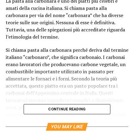
La pasta alla carbonara è uno dei piatti più celebri e
amati della cucina italiana. Si chiama pasta alla
carbonara per via del nome “carbonara” che ha diverse
teorie sulle sue origini. Nessuna di esse è definitiva.
Tuttavia, una delle spiegazioni più accreditate riguarda
l’etimologia del termine.
Si chiama pasta alla carbonara perché deriva dal termine
italiano “carbonaro”, che significa carbonaio. I carbonai
erano lavoratori che producevano carbone vegetale, un
combustibile importante utilizzato in passato per
alimentare le fornaci e i forni. Secondo la teoria più
accettata, questo piatto era un pasto popolare tra i
carbonai dell’Appennino centrale in Italia. Questi
lavoratori avevano ingredienti semplici a disposizione:
uova, guanciale (un tipo di pancetta) e formaggio
CONTINUE READING
pecorino. La pasta alla carbonara rappresentava quindi
un pasto sostanzioso, energetico e facile da preparare,
YOU MAY LIKE
adatto al loro stile di vita faticoso e alla necessità di