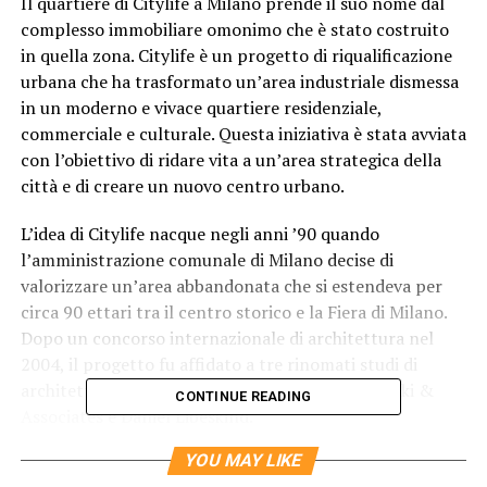
Il quartiere di Citylife a Milano prende il suo nome dal
complesso immobiliare omonimo che è stato costruito
in quella zona. Citylife è un progetto di riqualificazione
urbana che ha trasformato un’area industriale dismessa
in un moderno e vivace quartiere residenziale,
commerciale e culturale. Questa iniziativa è stata avviata
con l’obiettivo di ridare vita a un’area strategica della
città e di creare un nuovo centro urbano.
L’idea di Citylife nacque negli anni ’90 quando
l’amministrazione comunale di Milano decise di
valorizzare un’area abbandonata che si estendeva per
circa 90 ettari tra il centro storico e la Fiera di Milano.
Dopo un concorso internazionale di architettura nel
2004, il progetto fu affidato a tre rinomati studi di
architettura: Zaha Hadid Architects, Arata Isozaki &
CONTINUE READING
Associates e Daniel Libeskind.
YOU MAY LIKE
Lo sviluppo di Citylife