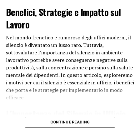
trova il Mudec (Museo delle Culture), un importante
Benefici, Strategie e Impatto sul
museo d’arte e antropologia. Il Mudec ospita mostre
temporanee e permanenti che mettono in mostra opere
Lavoro
d’arte e manufatti provenienti da diverse culture del
mondo.
Nel mondo frenetico e rumoroso degli uffici moderni, il
silenzio è diventato un lusso raro. Tuttavia,
Questo quartiere è diventato un punto di riferimento
sottovalutare l’importanza del silenzio in ambiente
per Milano, attirando turisti e visitatori da tutto il
lavorativo potrebbe avere conseguenze negative sulla
mondo. La sua architettura innovativa, la varietà di
produttività, sulla concentrazione e persino sulla salute
servizi offerti e la sua posizione strategica lo rendono
mentale dei dipendenti. In questo articolo, esploreremo
un luogo unico e affascinante. Inoltre, Citylife è stato
i motivi per cui il silenzio è essenziale in ufficio, i benefici
concepito con l’attenzione per la sostenibilità e
che porta e le strategie per implementarlo in modo
l’efficienza energetica, contribuendo così alla visione di
efficace.
una Milano più ecologica e all’avanguardia.
L’Importanza del Silenzio in Ufficio
In conclusione, il quartiere di Citylife a Milano prende il
nome dal complesso immobiliare omonimo che ha
CONTINUE READING
Il silenzio in
ufficio
è fondamentale per diversi motivi:
trasformato un’area dismessa in un vibrante centro
urbano. Citylife è diventato un centro di aggregazione