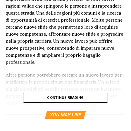
ragioni valide che spingono le persone a intraprendere
questa strada. Una delle ragioni più comuni è la ricerca
di opportunità di crescita professionale. Molte persone
cercano nuove sfide che permettano loro di acquisire
nuove competenze, affrontare nuove sfide e progredire
nella propria carriera. Un nuovo lavoro può offrire
nuove prospettive, consentendo di imparare nuove
competenze e di ampliare il proprio bagaglio
professionale.
Altre persone potrebbero cercare un nuovo lavoro per
migliorare la propria situazione finanziaria. Un salario
più alto o migliori benefit possono essere un incentivo
potente per cambiare lavoro. Le persone potrebbero
CONTINUE READING
anche cercare un nuovo lavoro se si sentono
sottovalutate o non apprezzate nel loro lavoro attuale.
YOU MAY LIKE
Un ambiente lavorativo tossico o una mancanza di
riconoscimento possono spingere le persone a cercare