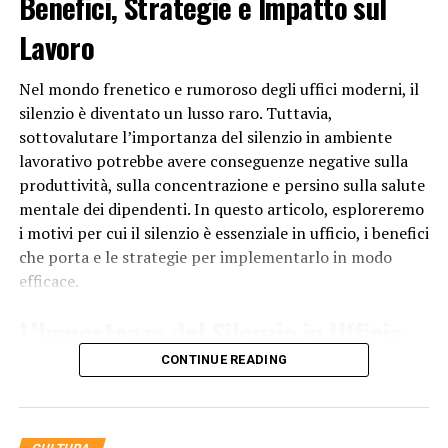
Benefici, Strategie e Impatto sul
Infine, la crescita personale e la realizzazione dei propri
obiettivi possono essere motivazioni fondamentali per
Lavoro
cercare un nuovo lavoro. Alcune persone desiderano
intraprendere nuove sfide, mettersi alla prova in
Nel mondo frenetico e rumoroso degli uffici moderni, il
ambienti diversi e raggiungere traguardi che non
silenzio è diventato un lusso raro. Tuttavia,
sarebbero possibili nel loro lavoro attuale.
sottovalutare l’importanza del silenzio in ambiente
lavorativo potrebbe avere conseguenze negative sulla
In conclusione, cercare un nuovo lavoro può essere
produttività, sulla concentrazione e persino sulla salute
motivato da una serie di ragioni, tra cui la crescita
mentale dei dipendenti. In questo articolo, esploreremo
professionale, il miglioramento delle condizioni
i motivi per cui il silenzio è essenziale in ufficio, i benefici
finanziarie, la ricerca di soddisfazione personale e
che porta e le strategie per implementarlo in modo
l’adattamento alle nuove opportunità nel mercato del
efficace.
lavoro. È una decisione che richiede una seria riflessione
e valutazione delle proprie esigenze e obiettivi personali
L’Importanza del Silenzio in Ufficio
e professionali.
CONTINUE READING
Il silenzio in
ufficio
è fondamentale per diversi motivi:
RELATED TOPICS:
Concentrazione Migliorata
UP NEXT
Perché è importante creare un marchio efficace?