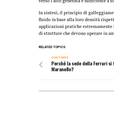
verso l’alto generata è sufficiente a s
In sintesi, il principio di galleggiam
fluido in base alla loro densità rispet
applicazioni pratiche estremamente i
di strutture che devono operare in am
RELATED TOPICS:
DON'T MISS
Perché la sede della Ferrari si 
Maranello?