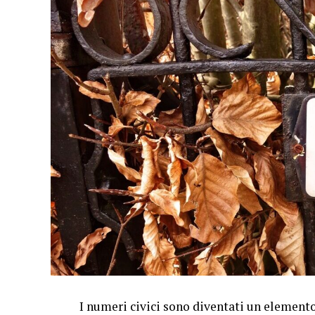
Riduzione dello Stress
Il rumore eccessivo possono causare stress 
dimostrato di avere effetti calmanti sul si
promuovendo il benessere mentale. Offrire
può contribuire a creare un clima più rilas
Comunicazione Efficace
Il silenzio favorisce la comunicazione effi
lavoro, un ambiente silenzioso consente ai
esprimersi chiaramente senza interferen
più accurata e una migliore comprensione t
Benefici del Silenzio in Ufficio
Aumento della Produttività
I numeri civici sono diventati un element