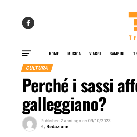
HOME
MUSICA
VIAGGI
BAMBINI
T
CULTURA
Perché i sassi af
galleggiano?
Published
2 anni ago
on
09/10/2023
By
Redazione