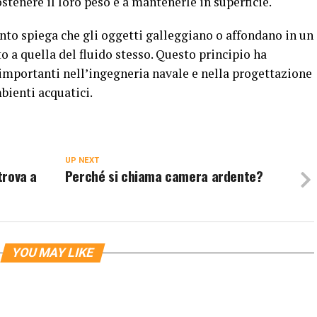
ostenere il loro peso e a mantenerle in superficie.
ento spiega che gli oggetti galleggiano o affondano in un
to a quella del fluido stesso. Questo principio ha
mportanti nell’ingegneria navale e nella progettazione
bienti acquatici.
UP NEXT
trova a
Perché si chiama camera ardente?
YOU MAY LIKE