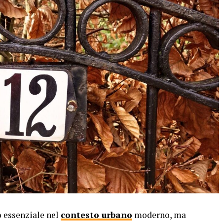
e ansia nei dipendenti. Il silenzio, al contrario, ha
stema nervoso, riducendo i livelli di stress e
 agli impiegati un ambiente di lavoro tranquillo
sato e positivo.
cace. Durante le riunioni o le conversazioni di
 partecipanti di ascoltare attentamente e di
ze esterne. Questo promuove una comunicazione
ra i colleghi.
o essenziale nel
contesto urbano
moderno, ma