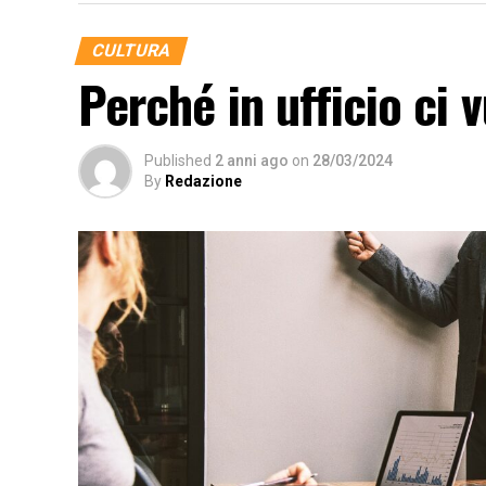
CULTURA
Perché in ufficio ci 
Published
2 anni ago
on
28/03/2024
By
Redazione