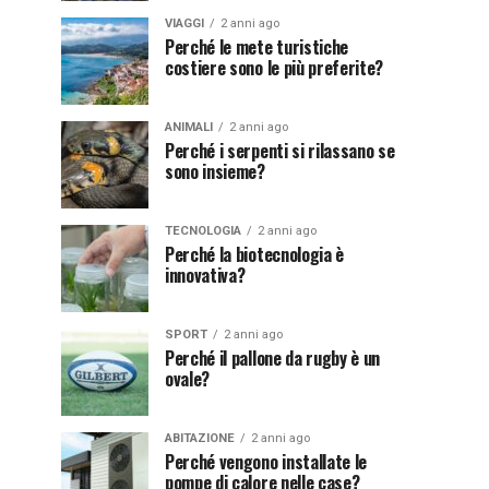
VIAGGI
2 anni ago
Perché le mete turistiche
costiere sono le più preferite?
ANIMALI
2 anni ago
Perché i serpenti si rilassano se
sono insieme?
TECNOLOGIA
2 anni ago
Perché la biotecnologia è
innovativa?
SPORT
2 anni ago
Perché il pallone da rugby è un
ovale?
ABITAZIONE
2 anni ago
Perché vengono installate le
pompe di calore nelle case?