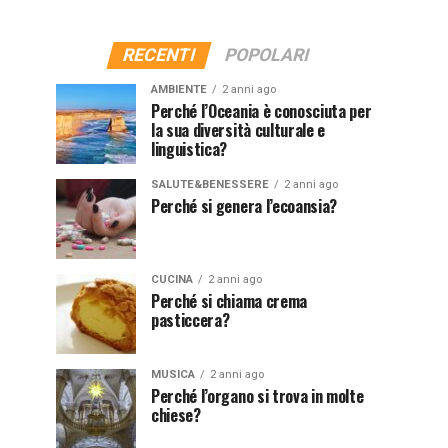
RECENTI
POPOLARI
AMBIENTE
2 anni ago
Perché l’Oceania è conosciuta per
la sua diversità culturale e
linguistica?
SALUTE&BENESSERE
2 anni ago
Perché si genera l’ecoansia?
CUCINA
2 anni ago
Perché si chiama crema
pasticcera?
MUSICA
2 anni ago
Perché l’organo si trova in molte
chiese?