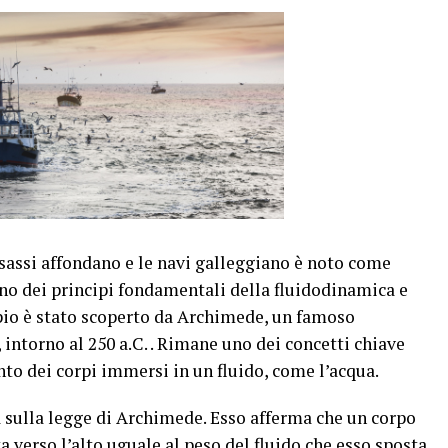
i sassi affondano e le navi galleggiano è noto come
no dei principi fondamentali della fluidodinamica e
cipio è stato scoperto da Archimede, un famoso
intorno al 250 a.C. . Rimane uno dei concetti chiave
o dei corpi immersi in un fluido, come l’acqua.
a sulla legge di Archimede. Esso afferma che un corpo
 verso l’alto uguale al peso del fluido che esso sposta.