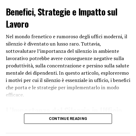
diventano scenari per spettacoli e feste a tema, creando
Benefici, Strategie e Impatto sul
un connubio perfetto tra arte, storia e intrattenimento.
Lavoro
Infine, il Carnevale di Venezia rappresenta
un’opportunità per celebrare la creatività e
Nel mondo frenetico e rumoroso degli uffici moderni, il
l’individualità. I partecipanti hanno la possibilità di
silenzio è diventato un lusso raro. Tuttavia,
sfoggiare costumi elaborati e maschere uniche,
sottovalutare l’importanza del silenzio in ambiente
esprimendo la propria personalità e immaginazione. La
lavorativo potrebbe avere conseguenze negative sulla
libertà di mascherarsi e di esprimersi in modo creativo fa
produttività, sulla concentrazione e persino sulla salute
del Carnevale di Venezia un evento inclusivo che attrae
mentale dei dipendenti. In questo articolo, esploreremo
persone di tutte le età e provenienze.
i motivi per cui il silenzio è essenziale in ufficio, i benefici
che porta e le strategie per implementarlo in modo
In conclusione, il Carnevale di Venezia è un evento
efficace.
memorabile per la sua storia, le maschere iconiche, la
varietà di eventi e spettacoli, l’incantevole contesto
L’Importanza del Silenzio in Ufficio
cittadino e la celebrazione della creatività individuale.
CONTINUE READING
Questa festa millenaria continua a catturare
Il silenzio in
ufficio
è fondamentale per diversi motivi:
l’immaginazione di milioni di persone ogni anno,
trasportandole in un mondo di magia e mistero.