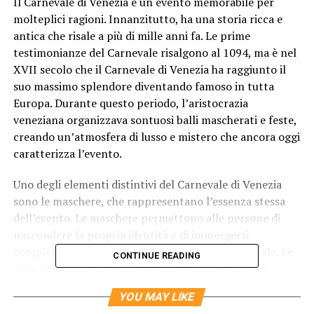
Il Carnevale di Venezia è un evento memorabile per
molteplici ragioni. Innanzitutto, ha una storia ricca e
antica che risale a più di mille anni fa. Le prime
testimonianze del Carnevale risalgono al 1094, ma è nel
XVII secolo che il Carnevale di Venezia ha raggiunto il
suo massimo splendore diventando famoso in tutta
Europa. Durante questo periodo, l’aristocrazia
veneziana organizzava sontuosi balli mascherati e feste,
creando un’atmosfera di lusso e mistero che ancora oggi
caratterizza l’evento.
Uno degli elementi distintivi del Carnevale di Venezia
sono le maschere, che rappresentano l’essenza stessa
dell’evento. Le maschere permettono alle persone di
nascondere la propria identità e di immergersi
completamente nel mondo incantato del Carnevale. Le
CONTINUE READING
maschere tradizionali come la famosa “Bauta” o la
“Moretta” sono diventate simboli riconoscibili del
YOU MAY LIKE
Carnevale e contribuiscono a creare un’atmosfera unica