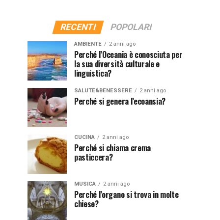
RECENTI
POPOLARI
AMBIENTE
2 anni ago
Perché l’Oceania è conosciuta per
la sua diversità culturale e
linguistica?
SALUTE&BENESSERE
2 anni ago
Perché si genera l’ecoansia?
CUCINA
2 anni ago
Perché si chiama crema
pasticcera?
MUSICA
2 anni ago
Perché l’organo si trova in molte
chiese?