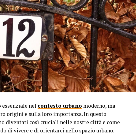
stema nervoso, riducendo i livelli di stress e
 agli impiegati un ambiente di lavoro tranquillo
sato e positivo.
cace. Durante le riunioni o le conversazioni di
 partecipanti di ascoltare attentamente e di
ze esterne. Questo promuove una comunicazione
ra i colleghi.
o essenziale nel
contesto urbano
moderno, ma
ro origini e sulla loro importanza. In questo
può aumentare significativamente la produttività
o diventati così cruciali nelle nostre città e come
 gli impiegati possono concentrarsi meglio sulle
o di vivere e di orientarci nello spazio urbano.
 più brevi e con una maggiore precisione.