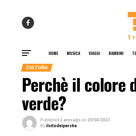
HOME
MUSICA
VIAGGI
BAMBINI
T
CULTURA
Perchè il colore d
verde?
Published
3 anni ago
on
20/04/2023
By
ilsitodeiperche