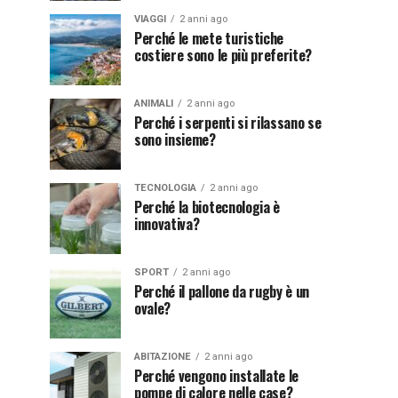
VIAGGI
2 anni ago
Perché le mete turistiche
costiere sono le più preferite?
ANIMALI
2 anni ago
Perché i serpenti si rilassano se
sono insieme?
TECNOLOGIA
2 anni ago
Perché la biotecnologia è
innovativa?
SPORT
2 anni ago
Perché il pallone da rugby è un
ovale?
ABITAZIONE
2 anni ago
Perché vengono installate le
pompe di calore nelle case?