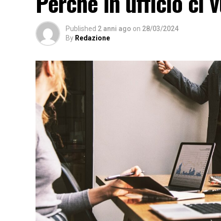
Perché in ufficio ci 
Published
2 anni ago
on
28/03/2024
By
Redazione