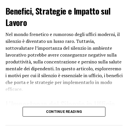
che aveva scoperto.
Benefici, Strategie e Impatto sul
In conclusione, Marco Polo raccontò i suoi viaggi nel
Lavoro
Milione per diverse ragioni, tra cui la necessità di
condividere le sue esperienze con il mondo, educare
Nel mondo frenetico e rumoroso degli uffici moderni, il
l’Europa sulle meraviglie dell’Asia e preservare il suo
silenzio è diventato un lusso raro. Tuttavia,
racconto per le generazioni future. Il suo libro ha
sottovalutare l’importanza del silenzio in ambiente
continuato a ispirare e affascinare lettori di tutto il
lavorativo potrebbe avere conseguenze negative sulla
mondo, trasmettendo un senso di avventura, scoperta e
produttività, sulla concentrazione e persino sulla salute
meraviglia che continua a essere rilevante ancora oggi.
mentale dei dipendenti. In questo articolo, esploreremo
i motivi per cui il silenzio è essenziale in ufficio, i benefici
RELATED TOPICS:
che porta e le strategie per implementarlo in modo
efficace.
UP NEXT
Perché La Mecca è un luogo sacro per i musulmani?
L’Importanza del Silenzio in Ufficio
DON'T MISS
Perché i nativi americani furono perseguitati?
CONTINUE READING
Il silenzio in
ufficio
è fondamentale per diversi motivi: