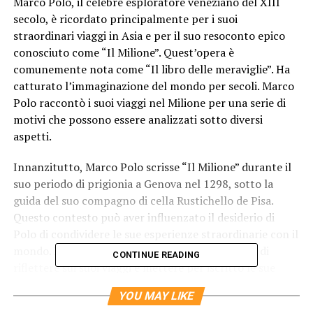
Marco Polo, il celebre esploratore veneziano del XIII
secolo, è ricordato principalmente per i suoi
straordinari viaggi in Asia e per il suo resoconto epico
conosciuto come “Il Milione”. Quest’opera è
comunemente nota come “Il libro delle meraviglie”. Ha
catturato l’immaginazione del mondo per secoli. Marco
Polo raccontò i suoi viaggi nel Milione per una serie di
motivi che possono essere analizzati sotto diversi
aspetti.
Innanzitutto, Marco Polo scrisse “Il Milione” durante il
suo periodo di prigionia a Genova nel 1298, sotto la
guida del suo compagno di cella Rustichello de Pisa.
Questo contesto può aver influenzato il desiderio di
Polo di condividere le sue esperienze straordinarie con il
mondo. Durante la prigionia, ebbe l’opportunità di
CONTINUE READING
riflettere sui suoi viaggi e mettere per iscritto le sue
esperienze. Cercò forse di preservare il suo racconto per
YOU MAY LIKE
le generazioni future.