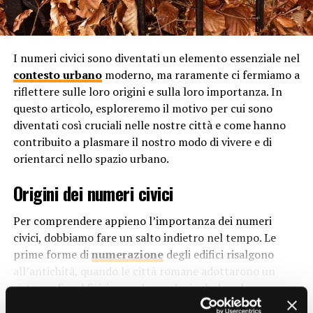
può fiorire. Quando l’ambiente è tranquillo, è più facile
per le persone esplorare nuove idee, risolvere problemi
complessi e pensare in modo innovativo. Il silenzio
I numeri civici sono diventati un elemento essenziale nel
permette alle menti dei dipendenti di vagare
contesto urbano
moderno, ma raramente ci fermiamo a
liberamente, incoraggiando la generazione di nuove
riflettere sulle loro origini e sulla loro importanza. In
soluzioni e concetti originali.
questo articolo, esploreremo il motivo per cui sono
Riduzione dello Stress
diventati così cruciali nelle nostre città e come hanno
contribuito a plasmare il nostro modo di vivere e di
Il rumore eccessivo possono causare stress e ansia nei
orientarci nello spazio urbano.
dipendenti. Il silenzio, al contrario, ha dimostrato di
Origini dei numeri civici
avere effetti calmanti sul sistema nervoso, riducendo i
livelli di stress e promuovendo il benessere mentale.
Per comprendere appieno l’importanza dei numeri
Offrire agli impiegati un ambiente di lavoro tranquillo
civici, dobbiamo fare un salto indietro nel tempo. Le
può contribuire a creare un clima più rilassato e
prime forme di
numerazione
degli edifici risalgono
positivo.
all’antichità, quando le città romane adottarono un
Comunicazione Efficace
sistema di suddivisione urbana che includeva la
numerazione degli edifici. Tuttavia, questo sistema era