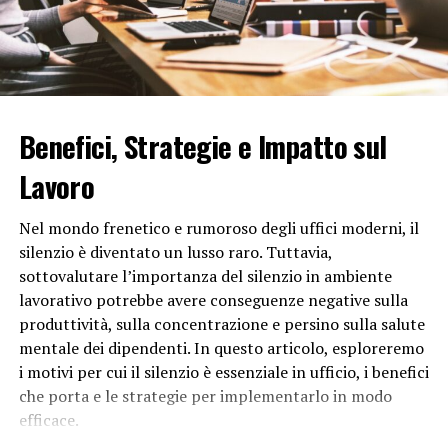
In conclusione, Mercoledì Addams si chiama così per via
del giorno della settimana, ma è il suo carattere unico e
misterioso che rende questa scelta così appropriata. La
combinazione del nome e della personalità di Mercoledì
contribuisce a renderla un personaggio memorabile e
affascinante. Continua a catturare l’immaginazione del
Benefici, Strategie e Impatto sul
pubblico in tutto il mondo.
Lavoro
RELATED TOPICS:
Nel mondo frenetico e rumoroso degli uffici moderni, il
UP NEXT
silenzio è diventato un lusso raro. Tuttavia,
Perché le rose si regalano sempre dispari?
sottovalutare l’importanza del silenzio in ambiente
DON'T MISS
lavorativo potrebbe avere conseguenze negative sulla
Perché il 17 porta sfortuna?
produttività, sulla concentrazione e persino sulla salute
mentale dei dipendenti. In questo articolo, esploreremo
i motivi per cui il silenzio è essenziale in ufficio, i benefici
che porta e le strategie per implementarlo in modo
efficace.