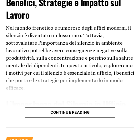
Benefici, Strategie e Impatto sul
al rapporto tra donatore e destinatario. Alcune persone
potrebbero non vedere alcun problema nel regalare
Lavoro
scarpe, mentre altre potrebbero preferire evitare
questa pratica per rispettare le credenze o le
Nel mondo frenetico e rumoroso degli uffici moderni, il
superstizioni culturali. In ogni caso, la scelta di un
silenzio è diventato un lusso raro. Tuttavia,
regalo dovrebbe sempre tener conto del contesto
sottovalutare l’importanza del silenzio in ambiente
culturale e delle preferenze personali della persona a
lavorativo potrebbe avere conseguenze negative sulla
cui è destinato.
produttività, sulla concentrazione e persino sulla salute
mentale dei dipendenti. In questo articolo, esploreremo
RELATED TOPICS:
i motivi per cui il silenzio è essenziale in ufficio, i benefici
che porta e le strategie per implementarlo in modo
UP NEXT
Perché Santa Lucia porta i regali?
efficace.
DON'T MISS
L’Importanza del Silenzio in Ufficio
Perché la Bibbia è divisa fra vecchio e nuovo
testamento?
CONTINUE READING
Il silenzio in
ufficio
è fondamentale per diversi motivi:
Concentrazione Migliorata