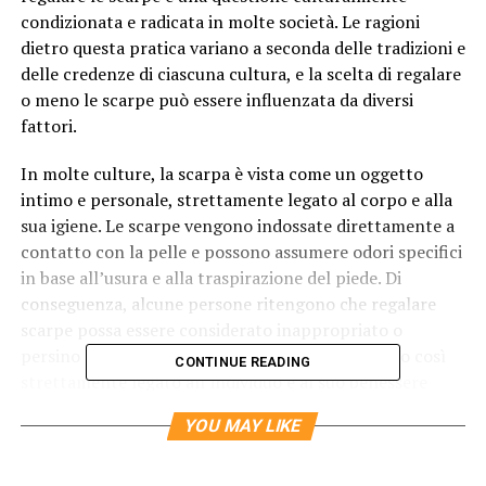
condizionata e radicata in molte società. Le ragioni
dietro questa pratica variano a seconda delle tradizioni e
delle credenze di ciascuna cultura, e la scelta di regalare
o meno le scarpe può essere influenzata da diversi
fattori.
In molte culture, la scarpa è vista come un oggetto
intimo e personale, strettamente legato al corpo e alla
sua igiene. Le scarpe vengono indossate direttamente a
contatto con la pelle e possono assumere odori specifici
in base all’usura e alla traspirazione del piede. Di
conseguenza, alcune persone ritengono che regalare
scarpe possa essere considerato inappropriato o
persino sfortunato, poiché si tratta di un oggetto così
CONTINUE READING
strettamente legato all’individuo e al suo benessere
personale.
YOU MAY LIKE
I significati nelle diverse culture