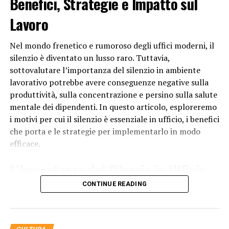
Benefici, Strategie e Impatto sul
aumentare la probabilità di prendere la scossa. Alcune
Lavoro
persone possono avere una maggiore sensibilità alle
scosse statiche a causa delle loro caratteristiche
Nel mondo frenetico e rumoroso degli uffici moderni, il
fisiologiche. Ad esempio, la pelle secca può favorire
silenzio è diventato un lusso raro. Tuttavia,
l’accumulo di elettricità statica. Inoltre, alcune persone
sottovalutare l’importanza del silenzio in ambiente
possono indossare calzature che isolano elettricamente
lavorativo potrebbe avere conseguenze negative sulla
il corpo, aumentando così la possibilità di prendere la
produttività, sulla concentrazione e persino sulla salute
scossa.
mentale dei dipendenti. In questo articolo, esploreremo
Per ridurre la probabilità di prendere la scossa statica, ci
i motivi per cui il silenzio è essenziale in ufficio, i benefici
sono alcune misure che puoi adottare. Innanzitutto,
che porta e le strategie per implementarlo in modo
assicurati di mantenere un livello di umidità adeguato
efficace.
nell’ambiente in cui ti trovi. Puoi farlo utilizzando
L’Importanza del Silenzio in Ufficio
umidificatori o mettendo delle piante che rilasciano
umidità nell’aria. Inoltre, puoi indossare abiti realizzati
CONTINUE READING
Il silenzio in
ufficio
è fondamentale per diversi motivi:
con materiali naturali, come la lana o il cotone, che
dissipano meglio le cariche elettriche.
Concentrazione Migliorata