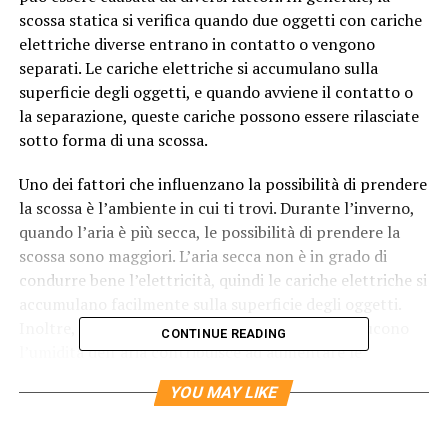
scossa statica si verifica quando due oggetti con cariche
elettriche diverse entrano in contatto o vengono
separati. Le cariche elettriche si accumulano sulla
superficie degli oggetti, e quando avviene il contatto o
la separazione, queste cariche possono essere rilasciate
sotto forma di una scossa.
Uno dei fattori che influenzano la possibilità di prendere
la scossa è l’ambiente in cui ti trovi. Durante l’inverno,
quando l’aria è più secca, le possibilità di prendere la
scossa sono maggiori. L’aria secca non è in grado di
condurre bene l’elettricità, quindi le cariche elettriche si
accumulano facilmente sulla superficie degli oggetti.
Inoltre, l’uso di sistemi di riscaldamento che riducono
CONTINUE READING
l’umidità dell’aria contribuisce ad aumentare le
probabilità di prendere la scossa.
YOU MAY LIKE
Un altro fattore che influisce sulla probabilità di
prendere la scossa è il tipo di materiali con cui entri in