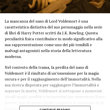
La mancanza del naso di Lord Voldemort è una
caratteristica distintiva del suo personaggio nella serie
di libri di Harry Potter scritti da J.K. Rowling. Questa
peculiarità fisica contribuisce in modo significativo alla
sua rappresentazione come uno dei più temibili e
malvagi antagonisti nella storia della letteratura
moderna.
Nel contesto della trama, la perdita del naso di
Voldemort è il risultato di un’ossessione per la magia
oscura e per il raggiungimento dell’immortalità. Nella
sua ricerca disperata per raggiungere l’immortalità e
superare la morte, Voldemort si sottopone a numerosi
rituali magici proibiti e incantesimi per aumentare il suo
potere. Uno di questi rituali comporta la creazione degli
Horcrux, oggetti magici nei quali un mago oscuro
CONTINUE READING