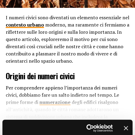
per le persone esplorare nuove idee, risolvere problemi
complessi e pensare in modo innovativo. Il silenzio
I numeri civici sono diventati un elemento essenziale nel
permette alle menti dei dipendenti di vagare
contesto urbano
moderno, ma raramente ci fermiamo a
liberamente, incoraggiando la generazione di nuove
riflettere sulle loro origini e sulla loro importanza. In
soluzioni e concetti originali.
questo articolo, esploreremo il motivo per cui sono
Riduzione dello Stress
diventati così cruciali nelle nostre città e come hanno
contribuito a plasmare il nostro modo di vivere e di
Il rumore eccessivo possono causare stress e ansia nei
orientarci nello spazio urbano.
dipendenti. Il silenzio, al contrario, ha dimostrato di
Origini dei numeri civici
avere effetti calmanti sul sistema nervoso, riducendo i
livelli di stress e promuovendo il benessere mentale.
Per comprendere appieno l’importanza dei numeri
Offrire agli impiegati un ambiente di lavoro tranquillo
civici, dobbiamo fare un salto indietro nel tempo. Le
può contribuire a creare un clima più rilassato e
prime forme di
numerazione
degli edifici risalgono
positivo.
all’antichità, quando le città romane adottarono un
Comunicazione Efficace
sistema di suddivisione urbana che includeva la
numerazione degli edifici. Tuttavia, questo sistema era
Il silenzio favorisce la comunicazione efficace. Durante
CONTINUE READING
più rudimentale rispetto a quello che conosciamo oggi e