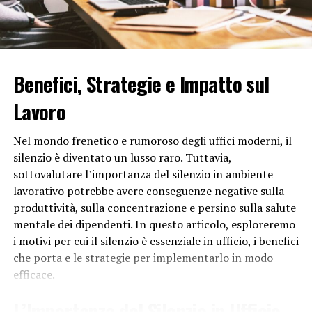
Voldemort un personaggio memorabile e iconico nella
letteratura, incanalando la paura e l’orrore che suscita
nei lettori.
Inoltre, la mancanza del naso di Voldemort è anche un
Benefici, Strategie e Impatto sul
omaggio alla tradizione letteraria e mitologica. Nella
Lavoro
mitologia greca, ad esempio, alcune divinità e creature
mostruose sono raffigurate con tratti fisici distintivi per
enfatizzare la loro natura sovrannaturale o mostruosa.
Nel mondo frenetico e rumoroso degli uffici moderni, il
In questo contesto, la mancanza del naso di Voldemort
silenzio è diventato un lusso raro. Tuttavia,
può essere vista come un elemento simbolico che lo
sottovalutare l’importanza del silenzio in ambiente
distingue come un essere magico estremamente
lavorativo potrebbe avere conseguenze negative sulla
potente e malvagio.
produttività, sulla concentrazione e persino sulla salute
mentale dei dipendenti. In questo articolo, esploreremo
In conclusione, la mancanza del naso di Lord Voldemort
i motivi per cui il silenzio è essenziale in ufficio, i benefici
nella serie di Harry Potter è una scelta deliberata da
che porta e le strategie per implementarlo in modo
parte dell’autrice per enfatizzare la sua natura
efficace.
malvagia, la sua ricerca disperata di potere e il suo
distacco dall’umanità. Questo tratto fisico unico
L’Importanza del Silenzio in Ufficio