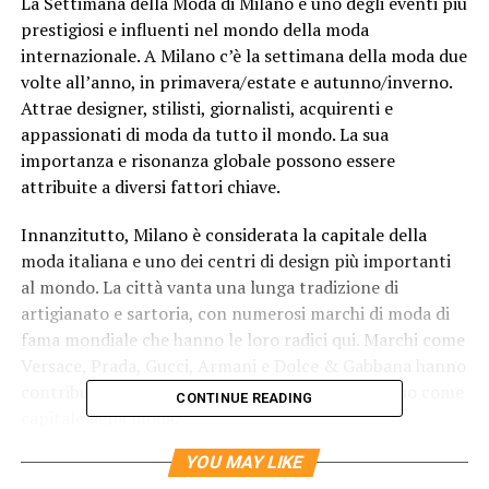
La Settimana della Moda di Milano è uno degli eventi più
prestigiosi e influenti nel mondo della moda
internazionale. A Milano c’è la settimana della moda due
volte all’anno, in primavera/estate e autunno/inverno.
Attrae designer, stilisti, giornalisti, acquirenti e
appassionati di moda da tutto il mondo. La sua
importanza e risonanza globale possono essere
attribuite a diversi fattori chiave.
Innanzitutto, Milano è considerata la capitale della
moda italiana e uno dei centri di design più importanti
al mondo. La città vanta una lunga tradizione di
artigianato e sartoria, con numerosi marchi di moda di
fama mondiale che hanno le loro radici qui. Marchi come
Versace, Prada, Gucci, Armani e Dolce & Gabbana hanno
contribuito a consolidare la reputazione di Milano come
CONTINUE READING
capitale della moda.
YOU MAY LIKE
In secondo luogo, a Milano c’è la settimana della moda