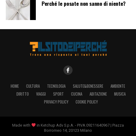
fulcro cruciale nella catena di approvvigionamento
Perché le posate non sanno di niente?
globale della moda. Tuttavia, è importante considerare
anche le implicazioni di questa dipendenza dalla
produzione cinese, inclusi i problemi legati ai diritti dei
lavoratori e alla sostenibilità ambientale. Alla luce di ciò,
potrebbe essere utile esplorare alternative e
diversificare le fonti di produzione al fine di garantire
una maggiore resilienza e sostenibilità nel settore della
moda
.
HOME
CULTURA
TECNOLOGIA
SALUTE&BENESSERE
AMBIENTE
DIRITTO
VIAGGI
SPORT
CUCINA
ABITAZIONE
MUSICA
PRIVACY POLICY
COOKIE POLICY
Made with
in Ketchup Adv S.p.A. - PIVA.09211640967 | Piazza
Borromeo 14, 20123 Milano