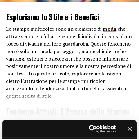
che può portare a tensioni muscolari e dolori cronici. Le
scarpe a tacco basso, invece, favoriscono una
Esploriamo lo Stile e i Benefici
distribuzione uniforme del peso corporeo, aiutando a
mantenere la schiena dritta e riducendo il rischio di
Le stampe multicolor sono un elemento di
moda
che
lesioni legate alla postura.
attrae sempre più l’attenzione di individui in cerca di un
tocco di vivacità nel loro guardaroba. Questo fenomeno
Inoltre, i tacchi bassi tendono ad essere più stabili
non è solo una moda passeggera, ma racchiude anche
rispetto ai tacchi alti, riducendo il rischio di cadute e
vantaggi estetici e psicologici che possono influenzare
infortuni. Questo è particolarmente importante per
positivamente il nostro umore e la nostra percezione di
coloro che lavorano in ambienti dove è necessario
noi stessi. In questo articolo, esploreremo le ragioni
muoversi rapidamente o su superfici scivolose.
dietro l’attrazione per le stampe multicolor,
analizzando le tendenze attuali e i benefici associati a
Versatilità e Stile
questa scelta di stile.
Contrariamente alla credenza popolare, le scarpe a
Tendenze Attuali: L’Ascesa delle Stampe
tacco basso non compromettono lo stile. Esistono una
Multicolor
vasta gamma di design e stili di scarpe a tacco basso, che
CONTINUE READING
possono essere indossati con una varietà di outfit,
Negli ultimi anni, le stampe multicolor hanno
dall’abbigliamento casual a quello formale. Che si tratti