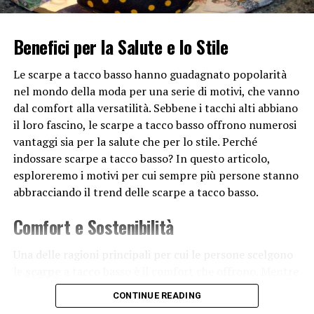
Un altro motivo per cui la Settimana della Moda di
Milano è così importante è il suo ruolo nel definire le
Benefici per la Salute e lo Stile
tendenze della moda. I designer presentano le loro
interpretazioni uniche delle ultime tendenze,
Le scarpe a tacco basso hanno guadagnato popolarità
influenzando così gli stili e le preferenze dei
nel mondo della moda per una serie di motivi, che vanno
consumatori in tutto il mondo. Le creazioni innovative e
dal comfort alla versatilità. Sebbene i tacchi alti abbiano
audaci presentate durante l’evento ispirano altri
il loro fascino, le scarpe a tacco basso offrono numerosi
designer e influenzano la moda di strada, la produzione
vantaggi sia per la salute che per lo stile. Perché
di massa e l’industria dell’abbigliamento in generale.
indossare scarpe a tacco basso? In questo articolo,
esploreremo i motivi per cui sempre più persone stanno
Infine, a Milano c’è la settimana della moda dato che è
abbracciando il trend delle scarpe a tacco basso.
un’opportunità per promuovere la diversità e
l’inclusione nell’industria della moda. Negli ultimi anni,
Comfort e Sostenibilità
c’è stato un aumento dell’attenzione verso la
rappresentanza di diverse etnie, corporature e identità
Una delle ragioni principali per cui le persone scelgono
di genere sulla passerella. Questa celebrazione della
le
scarpe
a tacco basso è il comfort che offrono. Mentre
diversità aiuta a sensibilizzare l’opinione pubblica e a
i tacchi alti possono essere eleganti, camminarci per
promuovere un’immagine più inclusiva e
CONTINUE READING
lunghe distanze può essere doloroso e scomodo. I tacchi
rappresentativa della bellezza e della moda.