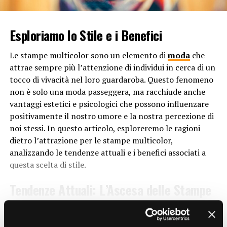
il corpo in avanti, causando uno squilibrio nella postura
che può portare a tensioni muscolari e dolori cronici. Le
scarpe a tacco basso, invece, favoriscono una
Esploriamo lo Stile e i Benefici
distribuzione uniforme del peso corporeo, aiutando a
mantenere la schiena dritta e riducendo il rischio di
Le stampe multicolor sono un elemento di
moda
che
lesioni legate alla postura.
attrae sempre più l’attenzione di individui in cerca di un
tocco di vivacità nel loro guardaroba. Questo fenomeno
Inoltre, i tacchi bassi tendono ad essere più stabili
non è solo una moda passeggera, ma racchiude anche
rispetto ai tacchi alti, riducendo il rischio di cadute e
vantaggi estetici e psicologici che possono influenzare
infortuni. Questo è particolarmente importante per
positivamente il nostro umore e la nostra percezione di
coloro che lavorano in ambienti dove è necessario
noi stessi. In questo articolo, esploreremo le ragioni
muoversi rapidamente o su superfici scivolose.
dietro l’attrazione per le stampe multicolor,
analizzando le tendenze attuali e i benefici associati a
Versatilità e Stile
questa scelta di stile.
Contrariamente alla credenza popolare, le scarpe a
Tendenze Attuali: L’Ascesa delle Stampe
tacco basso non compromettono lo stile. Esistono una
Multicolor
vasta gamma di design e stili di scarpe a tacco basso, che
CONTINUE READING
possono essere indossati con una varietà di outfit,