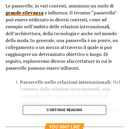
Le passerelle, in vari contesti, assumono un ruolo di
grande rilevanza
e influenza. Il termine “passerella”
può essere utilizzato in diversi contesti, come ad
esempio nell’ambito delle relazioni internazionali,
dell’architettura, della tecnologia e anche nel mondo
della moda. In generale, una passerella è un ponte, un
collegamento o un mezzo attraverso il quale si può
raggiungere un determinato obiettivo o luogo. Di
seguito, esploreremo diverse sfaccettature in cui le
passerelle possono essere influenti.
Passerelle nelle relazioni internazionali:
Nel
contesto delle relazioni internazionali, una
passerella può rappresentare un canale di
comunicazione tra paesi o organizzazioni. Le
trattative diplomatiche, i vertici internazionali e
CONTINUE READING
le conferenze sono esempi di passerelle
attraverso le quali gli attori internazionali
YOU MAY LIKE