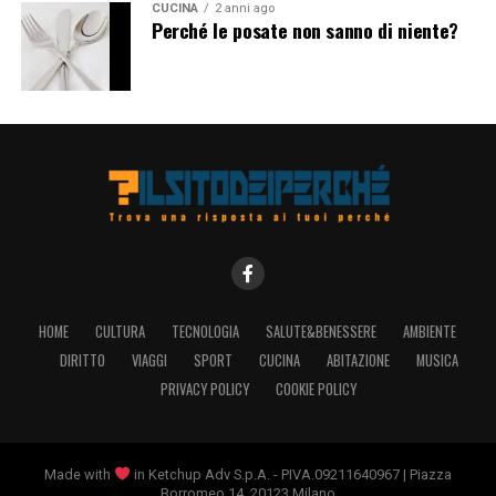
CUCINA
2 anni ago
fulcro cruciale nella catena di approvvigionamento
Perché le posate non sanno di niente?
globale della moda. Tuttavia, è importante considerare
anche le implicazioni di questa dipendenza dalla
produzione cinese, inclusi i problemi legati ai diritti dei
lavoratori e alla sostenibilità ambientale. Alla luce di ciò,
potrebbe essere utile esplorare alternative e
diversificare le fonti di produzione al fine di garantire
una maggiore resilienza e sostenibilità nel settore della
moda
.
HOME
CULTURA
TECNOLOGIA
SALUTE&BENESSERE
AMBIENTE
DIRITTO
VIAGGI
SPORT
CUCINA
ABITAZIONE
MUSICA
PRIVACY POLICY
COOKIE POLICY
Made with
in Ketchup Adv S.p.A. - PIVA.09211640967 | Piazza
Borromeo 14, 20123 Milano