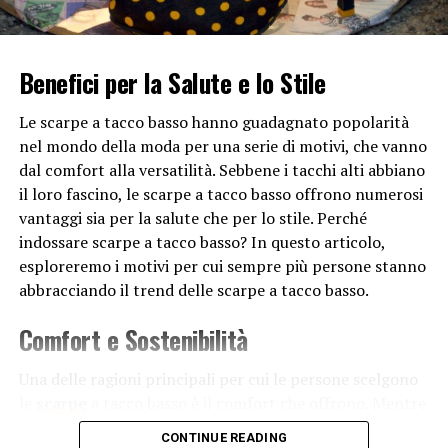
facilitare la comunicazione tra dispositivi
intelligenti di diversi produttori, consentendo
una connettività fluida e interoperabile.
Benefici per la Salute e lo Stile
Passerelle nella
moda
:
Nell’industria della
moda, le passerelle sono letteralmente le lunghe
Le scarpe a tacco basso hanno guadagnato popolarità
strisce di pavimento su cui i modelli sfilano per
nel mondo della moda per una serie di motivi, che vanno
presentare le ultime collezioni di stilisti. Questi
dal comfort alla versatilità. Sebbene i tacchi alti abbiano
eventi, noti come sfilate di moda, sono cruciali
il loro fascino, le scarpe a tacco basso offrono numerosi
per la promozione delle nuove tendenze e degli
vantaggi sia per la salute che per lo stile. Perché
stili emergenti. Le passerelle della moda
indossare scarpe a tacco basso? In questo articolo,
influenzano la percezione estetica, definiscono i
esploreremo i motivi per cui sempre più persone stanno
canoni di bellezza e svolgono un ruolo chiave nel
abbracciando il trend delle scarpe a tacco basso.
determinare i gusti della società.
Comfort e Sostenibilità
In sintesi, le passerelle sono
influenti
poiché fungono
da connettori, facilitando il passaggio da un punto a un
Una delle ragioni principali per cui le persone scelgono
altro, che sia fisico, concettuale o simbolico. Svolgono
le
scarpe
a tacco basso è il comfort che offrono. Mentre
un ruolo cruciale nel plasmare le relazioni,
i tacchi alti possono essere eleganti, camminarci per
CONTINUE READING
l’architettura, la tecnologia e la moda, contribuendo a