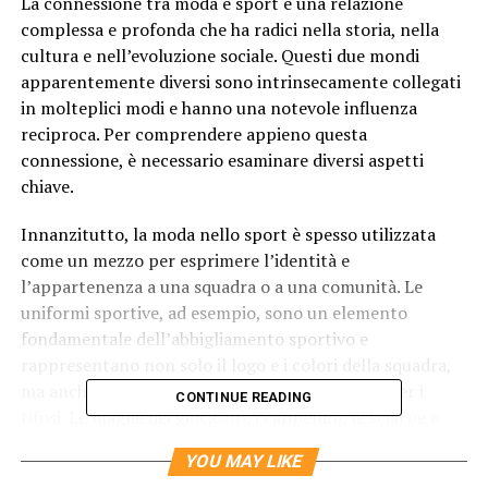
La connessione tra moda e sport è una relazione
complessa e profonda che ha radici nella storia, nella
cultura e nell’evoluzione sociale. Questi due mondi
apparentemente diversi sono intrinsecamente collegati
in molteplici modi e hanno una notevole influenza
reciproca. Per comprendere appieno questa
connessione, è necessario esaminare diversi aspetti
chiave.
Innanzitutto, la moda nello sport è spesso utilizzata
come un mezzo per esprimere l’identità e
l’appartenenza a una squadra o a una comunità. Le
uniformi sportive, ad esempio, sono un elemento
fondamentale dell’abbigliamento sportivo e
rappresentano non solo il logo e i colori della squadra,
ma anche un senso di appartenenza e identità per i
CONTINUE READING
tifosi. Le maglie dei giocatori, i cappellini, le sciarpe e
altri accessori sono diventati icone di stile indossate con
YOU MAY LIKE
orgoglio dai tifosi. Questi capi di abbigliamento sportivo