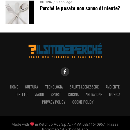
CUCINA
2 anni ago
fulcro cruciale nella catena di approvvigionamento
Perché le posate non sanno di niente?
globale della moda. Tuttavia, è importante considerare
anche le implicazioni di questa dipendenza dalla
produzione cinese, inclusi i problemi legati ai diritti dei
lavoratori e alla sostenibilità ambientale. Alla luce di ciò,
potrebbe essere utile esplorare alternative e
diversificare le fonti di produzione al fine di garantire
una maggiore resilienza e sostenibilità nel settore della
moda
.
HOME
CULTURA
TECNOLOGIA
SALUTE&BENESSERE
AMBIENTE
DIRITTO
VIAGGI
SPORT
CUCINA
ABITAZIONE
MUSICA
PRIVACY POLICY
COOKIE POLICY
Made with
in Ketchup Adv S.p.A. - PIVA.09211640967 | Piazza
Borromeo 14, 20123 Milano