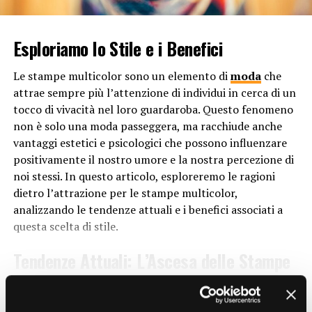
il corpo in avanti, causando uno squilibrio nella postura
digitale e valutare se questa decisione è sostenibile nel
che può portare a tensioni muscolari e dolori cronici. Le
lungo periodo. In un’epoca in cui l’e-commerce è
scarpe a tacco basso, invece, favoriscono una
Esploriamo lo Stile e i Benefici
sempre più predominante, Primark si distingue per la
distribuzione uniforme del peso corporeo, aiutando a
sua audacia nel mantenere un approccio principalmente
mantenere la schiena dritta e riducendo il rischio di
Le stampe multicolor sono un elemento di
moda
che
fisico, cercando di mantenere un equilibrio tra
lesioni legate alla postura.
attrae sempre più l’attenzione di individui in cerca di un
tradizione e innovazione nel mondo del retail.
tocco di vivacità nel loro guardaroba. Questo fenomeno
Inoltre, i tacchi bassi tendono ad essere più stabili
non è solo una moda passeggera, ma racchiude anche
rispetto ai tacchi alti, riducendo il rischio di cadute e
RELATED TOPICS:
vantaggi estetici e psicologici che possono influenzare
infortuni. Questo è particolarmente importante per
positivamente il nostro umore e la nostra percezione di
UP NEXT
Perché la moda è così importante nella società
coloro che lavorano in ambienti dove è necessario
noi stessi. In questo articolo, esploreremo le ragioni
contemporanea?
muoversi rapidamente o su superfici scivolose.
dietro l’attrazione per le stampe multicolor,
analizzando le tendenze attuali e i benefici associati a
DON'T MISS
Versatilità e Stile
Perché la moda cambia continuamente?
questa scelta di stile.
Contrariamente alla credenza popolare, le scarpe a
Tendenze Attuali: L’Ascesa delle Stampe
tacco basso non compromettono lo stile. Esistono una
Multicolor
vasta gamma di design e stili di scarpe a tacco basso, che
CONTINUE READING
possono essere indossati con una varietà di outfit,