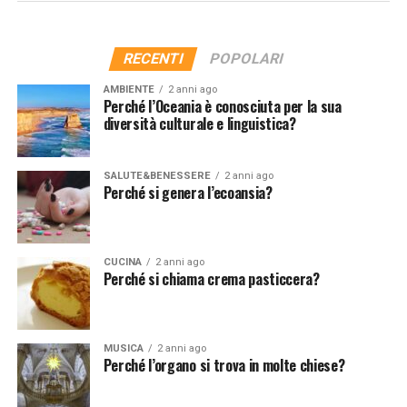
nazione prevalentemente agricola a un gigante
Approfondisci come vengono elaborati i tuoi dati personali
stato d’animo, aiutandoci a sentirci più allegri e
manifatturiero globale. Questo processo è stato
e imposta le tue preferenze nella sezione dettagli. Puoi
ottimisti. Indossare capi colorati può innescare una
alimentato da una combinazione di politiche
modificare o revocare il tuo consenso in qualsiasi
RECENTI
POPOLARI
risposta emotiva positiva, stimolando la produzione di
governative pro-business, investimenti stranieri e una
momento dalla Dichiarazione sui cookie. Utilizziamo i
endorfine e riducendo lo stress e l’ansia.
vasta disponibilità di manodopera a basso costo.
cookie tecnici e, previo consenso, anche cookie di
AMBIENTE
2 anni ago
Perché l’Oceania è conosciuta per la sua
Quest’ultimo aspetto in particolare ha giocato un ruolo
profilazione o altri strumenti di tracciamento, anche di
Creatività e Pensiero Fuori dagli Schemi
diversità culturale e linguistica?
cruciale nel rendere la Cina una destinazione
terze parti, per personalizzare contenuti ed annunci, per
privilegiata per la produzione di beni di consumo, inclusi
fornire funzionalità dei social media e per analizzare il
Indossare stampe multicolor può anche favorire la
i prodotti di moda.
SALUTE&BENESSERE
2 anni ago
nostro traffico, come meglio indicato nella
Cookie Policy
creatività e il pensiero fuori dagli schemi. Associare
Perché si genera l’ecoansia?
. Chiudendo questo banner tramite l’apposito comando
colori e pattern diversi richiede un certo grado di
L’Importanza del Costo del Lavoro
“X” continuerai la navigazione del sito in assenza di
inventiva e apertura mentale, incoraggiandoci a
cookie o altri strumenti di tracciamento diversi da quelli
esplorare nuove combinazioni e a rompere le regole
Il costo del lavoro in
Cina
è notoriamente inferiore
CUCINA
2 anni ago
tecnici.
convenzionali della moda. Questo approccio non solo ci
Perché si chiama crema pasticcera?
rispetto a molti altri paesi, soprattutto quelli
permette di sperimentare con il nostro stile personale,
occidentali. Ciò è dovuto in parte alla grande
ma può anche avere un impatto positivo sulla nostra
popolazione rurale del paese, che fornisce un’ampia
capacità di risolvere problemi e di affrontare sfide
riserva di manodopera disponibile a condizioni
MUSICA
2 anni ago
quotidiane con maggiore creatività e flessibilità mentale.
Perché l’organo si trova in molte chiese?
economiche relativamente modeste. Le aziende di moda,
alla ricerca di modi per contenere i costi di produzione
Le stampe multicolor rappresentano molto più di un