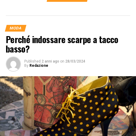
Vendere online potrebbe comportare costi
aggiuntivi, come quelli legati alla gestione di un
sito web robusto, servizi di spedizione e resi.
Mantenendo il focus sui negozi fisici, l’azienda
MODA
riesce a mantenere una strategia di business
Perché indossare scarpe a tacco
orientata ai margini ridotti.
basso?
Esperienza di Acquisto in Negozio:
L’esperienza di acquisto in un negozio Primark è
Published
2 anni ago
on
28/03/2024
unica. I clienti amano esplorare i vari reparti,
By
Redazione
toccare i tessuti e fare scoperte inaspettate. La
mancanza di una presenza online potrebbe
spingere i consumatori a visitare fisicamente i
negozi, aumentando l’interazione con i prodotti
e promuovendo la vendita impulsiva.
Rotazione Rapida delle Collezioni:
Primark è noto per il suo modello di business
rapido e agile, che si traduce in una rapida
rotazione delle collezioni. Vendere online