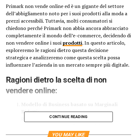
Primark non vende online ed è un gigante del settore
dell’abbigliamento noto per i suoi prodotti alla moda a
prezzi accessibili. Tuttavia, molti consumatori si
chiedono perché Primark non abbia ancora abbracciato
completamente il mondo dell’e-commerce, decidendo di
non vendere online i suoi
prodotti
. In questo articolo,
esploreremo le ragioni dietro questa decisione
strategica e analizzeremo come questa scelta possa
influenzare l’azienda in un mercato sempre più digitale.
Ragioni dietro la scelta di non
vendere online:
Modello di Business basato su Marginali
Ridotti:
CONTINUE READING
Primark è noto per mantenere costi bassi
attraverso una catena di approvvigionamento
efficiente e una mancanza di pubblicità costosa.
YOU MAY LIKE