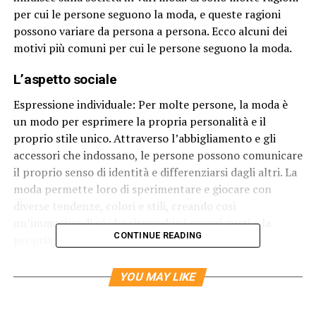
per cui le persone seguono la moda, e queste ragioni
possono variare da persona a persona. Ecco alcuni dei
motivi più comuni per cui le persone seguono la moda.
L’aspetto sociale
Espressione individuale: Per molte persone, la moda è
un modo per esprimere la propria personalità e il
proprio stile unico. Attraverso l’abbigliamento e gli
accessori che indossano, le persone possono comunicare
il proprio senso di identità e differenziarsi dagli altri. La
moda permette loro di sperimentare e giocare con
diverse tendenze, colori e stili, creando così
un’immagine di sé che rispecchia i propri gusti e la
CONTINUE READING
propria personalità.
Appartenenza sociale: Seguire la moda può essere anche
YOU MAY LIKE
un modo per appartenere a un gruppo o a una
comunità. Particolarmente tra i giovani, vestirsi nello