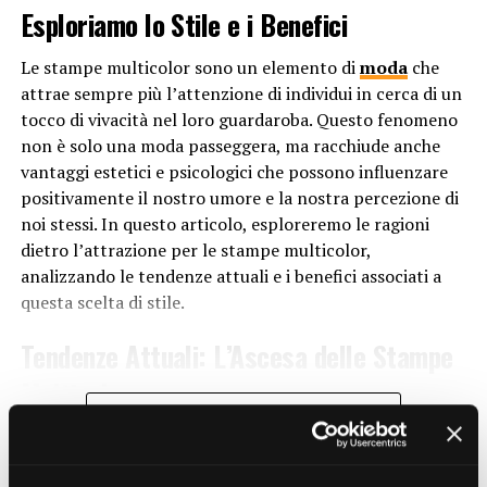
Perché la moda ha un impatto significativo
scarpe a tacco basso, invece, favoriscono una
Esploriamo lo Stile e i Benefici
sull’economia globale?
distribuzione uniforme del peso corporeo, aiutando a
mantenere la schiena dritta e riducendo il rischio di
Le stampe multicolor sono un elemento di
moda
che
DON'T MISS
lesioni legate alla postura.
Perché è importante considerare l’etica nella
attrae sempre più l’attenzione di individui in cerca di un
produzione di abbigliamento?
tocco di vivacità nel loro guardaroba. Questo fenomeno
Inoltre, i tacchi bassi tendono ad essere più stabili
non è solo una moda passeggera, ma racchiude anche
rispetto ai tacchi alti, riducendo il rischio di cadute e
vantaggi estetici e psicologici che possono influenzare
infortuni. Questo è particolarmente importante per
positivamente il nostro umore e la nostra percezione di
coloro che lavorano in ambienti dove è necessario
noi stessi. In questo articolo, esploreremo le ragioni
muoversi rapidamente o su superfici scivolose.
dietro l’attrazione per le stampe multicolor,
analizzando le tendenze attuali e i benefici associati a
Versatilità e Stile
questa scelta di stile.
Contrariamente alla credenza popolare, le scarpe a
Tendenze Attuali: L’Ascesa delle Stampe
tacco basso non compromettono lo stile. Esistono una
Multicolor
vasta gamma di design e stili di scarpe a tacco basso, che
CONTINUE READING
possono essere indossati con una varietà di outfit,
Negli ultimi anni, le stampe multicolor hanno
dall’abbigliamento casual a quello formale. Che si tratti
guadagnato terreno nelle
passerelle di moda
, negli
di ballerine eleganti, mocassini o stivaletti alla caviglia,