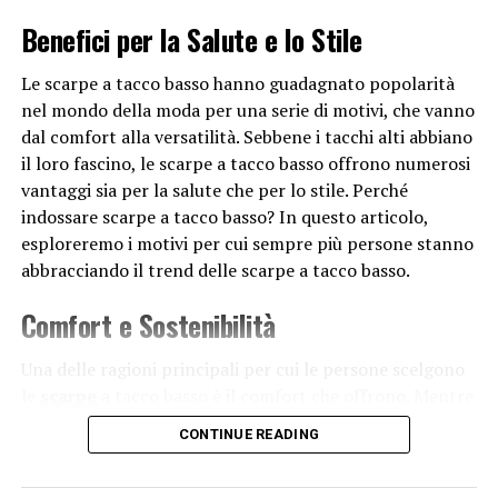
significativa sulla moda e sulle tendenze. Le celebrità, gli
Benefici per la Salute e lo Stile
influencer e le campagne pubblicitarie dei marchi di
moda possono spingere le persone a seguire determinati
Le scarpe a tacco basso hanno guadagnato popolarità
stili e tendenze. La promozione costante di nuovi
nel mondo della moda per una serie di motivi, che vanno
prodotti e di immagini idealizzate della moda può
dal comfort alla versatilità. Sebbene i tacchi alti abbiano
influenzare le scelte delle persone e portarle a seguire la
il loro fascino, le scarpe a tacco basso offrono numerosi
moda per sentirsi al passo con i tempi.
vantaggi sia per la salute che per lo stile. Perché
indossare scarpe a tacco basso? In questo articolo,
Economia e industria della moda: La moda è anche
esploreremo i motivi per cui sempre più persone stanno
un’industria economica importante, che genera profitti
abbracciando il trend delle scarpe a tacco basso.
e occupazione. Molte persone seguono la moda perché
amano lo shopping e l’esperienza di acquistare nuovi
Comfort e Sostenibilità
capi di abbigliamento. La moda può essere vista come un
modo per sentirsi bene con se stessi e per migliorare
Una delle ragioni principali per cui le persone scelgono
l’autostima. Inoltre, il settore della moda ha una grande
le
scarpe
a tacco basso è il comfort che offrono. Mentre
influenza sull’economia globale, con catene di
i tacchi alti possono essere eleganti, camminarci per
CONTINUE READING
produzione, vendita al dettaglio e marketing che
lunghe distanze può essere doloroso e scomodo. I tacchi
generano profitti e stimolano l’innovazione.
bassi, d’altra parte, forniscono un supporto adeguato al