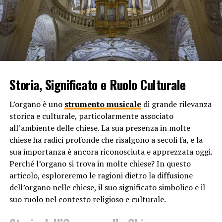
L’Effetto del Battito della Musica sul Cuore Umano
Uno studio condotto dal Dipartimento di Psicologia
dell’Università di Londra ha dimostrato che durante un
concerto, il battito cardiaco delle persone tende a
sincronizzarsi con il ritmo della musica. Questo
Storia, Significato e Ruolo Culturale
fenomeno è noto come “entrainment” cardiaco-
musicale, dove il cuore segue il ritmo della musica in
L’organo è uno
strumento musicale
di grande rilevanza
modo spontaneo. L’entusiasmo e l’energia del pubblico
storica e culturale, particolarmente associato
possono amplificare questo effetto, creando una
all’ambiente delle chiese. La sua presenza in molte
sincronizzazione collettiva che rende l’esperienza del
chiese ha radici profonde che risalgono a secoli fa, e la
concerto ancora più intensa e coinvolgente.
sua importanza è ancora riconosciuta e apprezzata oggi.
La Risposta Emotiva e il Legame Sociale
Perché l’organo si trova in molte chiese? In questo
articolo, esploreremo le ragioni dietro la diffusione
La sincronizzazione del battito cardiaco durante un
dell’organo nelle chiese, il suo significato simbolico e il
concerto non è solo un evento fisiologico; è anche una
suo ruolo nel contesto religioso e culturale.
manifestazione della risposta emotiva condivisa tra le
persone. La musica può creare un senso di comunità,