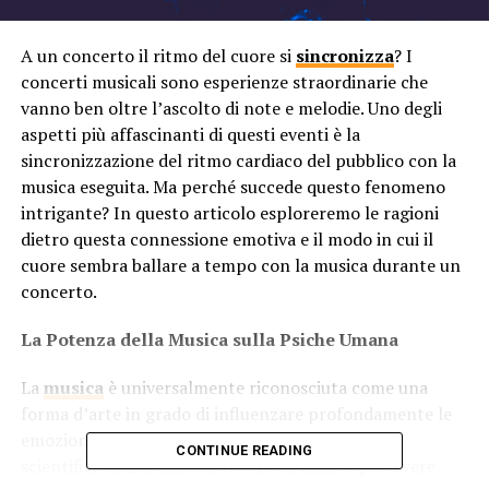
A un concerto il ritmo del cuore si
sincronizza
? I
concerti musicali sono esperienze straordinarie che
vanno ben oltre l’ascolto di note e melodie. Uno degli
aspetti più affascinanti di questi eventi è la
sincronizzazione del ritmo cardiaco del pubblico con la
musica eseguita. Ma perché succede questo fenomeno
intrigante? In questo articolo esploreremo le ragioni
dietro questa connessione emotiva e il modo in cui il
cuore sembra ballare a tempo con la musica durante un
concerto.
La Potenza della Musica sulla Psiche Umana
La
musica
è universalmente riconosciuta come una
forma d’arte in grado di influenzare profondamente le
emozioni e lo stato d’animo delle persone. Studi
CONTINUE READING
scientifici hanno dimostrato che la musica può avere