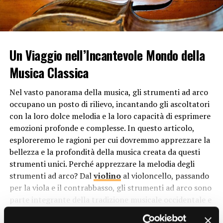
di creare suoni maestosi e solenni, che possono elevare
lo spirito e trasmettere un senso di divinità. L’organo,
con la sua imponenza e la sua potenza sonora,
rappresenta quindi la grandezza e la maestosità di Dio.
Un Viaggio nell’Incantevole Mondo della
Inoltre, l’organo è spesso associato al concetto di
Musica Classica
armonia e unità all’interno della comunità di fede. Come
strumento polifonico, è in grado di combinare diverse
Nel vasto panorama della musica, gli strumenti ad arco
voci e timbri in un’unica melodia, simboleggiando l’idea
occupano un posto di rilievo, incantando gli ascoltatori
di diversità che si unisce in un’unica armonia sotto
con la loro dolce melodia e la loro capacità di esprimere
l’egida della fede.
emozioni profonde e complesse. In questo articolo,
esploreremo le ragioni per cui dovremmo apprezzare la
Ruolo dell’Organo nella Liturgia
bellezza e la profondità della musica creata da questi
strumenti unici. Perché apprezzare la melodia degli
Nelle chiese cristiane, l’organo ha un ruolo
strumenti ad arco? Dal
violino
al violoncello, passando
fondamentale durante le celebrazioni liturgiche. È
per la viola e il contrabbasso, gli strumenti ad arco sono
spesso utilizzato per accompagnare i canti e le
parte integrante della tradizione musicale occidentale e
preghiere, fornendo un sottofondo musicale che
offrono un’esperienza sonora unica che merita di essere
enfatizza il carattere sacro e solenne della liturgia.