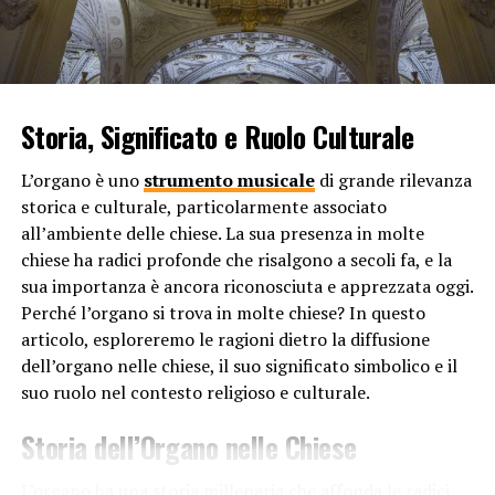
impatto positivo sulla respirazione, incoraggiando
respiri profondi e regolari. Ciò favorisce una migliore
ossigenazione del corpo e riduce lo stress.
La terapia musicale è stata utilizzata con successo in
Storia, Significato e Ruolo Culturale
una varietà di contesti clinici, inclusi quelli che
coinvolgono pazienti con disturbi mentali, malattie
L’organo è uno
strumento musicale
di grande rilevanza
neurologiche, traumi emotivi e dolori cronici. Gli effetti
storica e culturale, particolarmente associato
terapeutici della musica possono essere personalizzati
all’ambiente delle chiese. La sua presenza in molte
in base alle preferenze individuali. La musica è
chiese ha radici profonde che risalgono a secoli fa, e la
un’opzione terapeutica altamente versatile e inclusiva.
sua importanza è ancora riconosciuta e apprezzata oggi.
Perché l’organo si trova in molte chiese? In questo
In conclusione, la musica può avere effetti terapeutici
articolo, esploreremo le ragioni dietro la diffusione
sulla mente e sul corpo perché agisce come un potente
dell’organo nelle chiese, il suo significato simbolico e il
mezzo terapeutico grazie alla sua capacità di influenzare
suo ruolo nel contesto religioso e culturale.
le emozioni, attivare regioni cerebrali specifiche e
produrre cambiamenti fisiologici nel corpo umano.
Storia dell’Organo nelle Chiese
Questa combinazione di effetti psicologici, neurologici e
fisiologici la rende una risorsa preziosa. Migliora la
L’organo ha una storia millenaria che affonda le radici