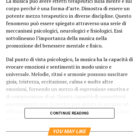
La musica può avere effetti terapeutici sulla mente e sul
corpo perché è una forma d’arte. Dimostra di essere un
potente mezzo terapeutico in diverse discipline. Questo
fenomeno può essere spiegato attraverso una serie di
meccanismi psicologici, neurologici e fisiologici. Essi
sottolineano l’importanza della musica nella
promozione del benessere mentale e fisico.
Dal punto di vista psicologico, la musica ha la capacità di
evocare emozioni e sentimenti in modo unico e
universale. Melodie, ritmi e armonie possono suscitare
gioia, tristezza, eccitazione, calma e molte altre
emozioni, fornendo un mezzo di espressione emotiva e
di comprensione di sé. Questa capacità di connettersi
emotivamente con la musica può aiutare le persone ad
affrontare lo stress, alleviare l’ansia e migliorare il loro
CONTINUE READING
stato d’animo complessivo.
YOU MAY LIKE
A livello neurologico, la musica attiva diverse regioni del