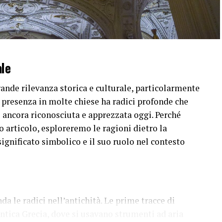
ale
ande rilevanza storica e culturale, particolarmente
a presenza in molte chiese ha radici profonde che
è ancora riconosciuta e apprezzata oggi. Perché
o articolo, esploreremo le ragioni dietro la
significato simbolico e il suo ruolo nel contesto
da le radici nell’antichità. Le prime tracce di
antica Grecia, dove si usavano strumenti ad aria