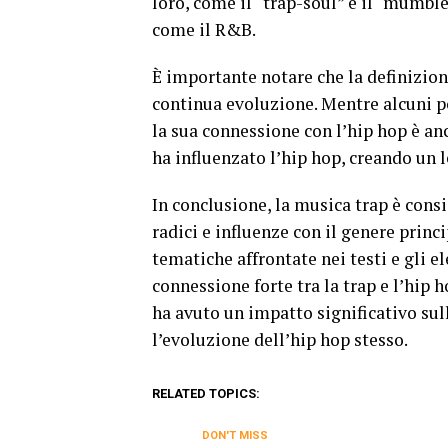
loro, come il “trap-soul” e il “mumbl
come il R&B.
È importante notare che la definizion
continua evoluzione. Mentre alcuni p
la sua connessione con l’hip hop è anc
ha influenzato l’hip hop, creando un l
In conclusione, la musica trap è cons
radici e influenze con il genere princi
tematiche affrontate nei testi e gli e
connessione forte tra la trap e l’hip 
ha avuto un impatto significativo su
l’evoluzione dell’hip hop stesso.
RELATED TOPICS:
DON'T MISS