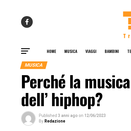
HOME
MUSICA
VIAGGI
BAMBINI
T
MUSICA
Perché la musica
dell’ hiphop?
Published
3 anni ago
on
12/06/2023
By
Redazione