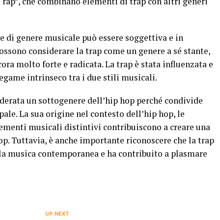
e rap”, che combinano elementi di trap con altri generi
e di genere musicale può essere soggettiva e in
ossono considerare la trap come un genere a sé stante,
ora molto forte e radicata. La trap è stata influenzata e
egame intrinseco tra i due stili musicali.
iderata un sottogenere dell’hip hop perché condivide
pale. La sua origine nel contesto dell’hip hop, le
lementi musicali distintivi contribuiscono a creare una
hop. Tuttavia, è anche importante riconoscere che la trap
lla musica contemporanea e ha contribuito a plasmare
UP NEXT