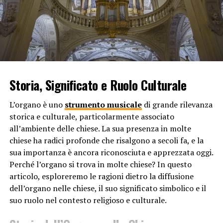
sincerità e genuinità, creando un legame emotivo con
chiunque le ascolti. La purezza delle voci dei bambini
può far rivivere ricordi felici dell’infanzia e suscitare un
senso di leggerezza che spesso si perde con l’età.
3.
Espressione Emotiva e Creativa
Storia, Significato e Ruolo Culturale
I bambini utilizzano le loro voci in modo espressivo e
creativo, che spesso è privo delle inibizioni che gli adulti
L’organo è uno
strumento musicale
di grande rilevanza
possono sviluppare nel corso del tempo. Cantano
storica e culturale, particolarmente associato
canzoni senza paura del giudizio e parlano con
all’ambiente delle chiese. La sua presenza in molte
entusiasmo delle loro scoperte quotidiane. Questa
chiese ha radici profonde che risalgono a secoli fa, e la
espressione aperta e autentica è contagiosa e può
sua importanza è ancora riconosciuta e apprezzata oggi.
risvegliare la parte più giocosa e creativa di chi ascolta.
Perché l’organo si trova in molte chiese? In questo
Le voci dei bambini diventano così un veicolo di gioia e
articolo, esploreremo le ragioni dietro la diffusione
allegria che può illuminare anche i giorni più grigi.
dell’organo nelle chiese, il suo significato simbolico e il
suo ruolo nel contesto religioso e culturale.
4.
Impatto Positivo sul Benessere
Psicologico