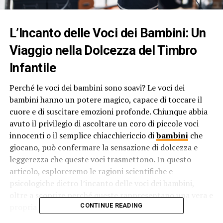
L’Incanto delle Voci dei Bambini: Un
Viaggio nella Dolcezza del Timbro
Infantile
Perché le voci dei bambini sono soavi? Le voci dei
bambini hanno un potere magico, capace di toccare il
cuore e di suscitare emozioni profonde. Chiunque abbia
avuto il privilegio di ascoltare un coro di piccole voci
innocenti o il semplice chiacchiericcio di
bambini
che
giocano, può confermare la sensazione di dolcezza e
leggerezza che queste voci trasmettono. In questo
articolo, esploreremo le ragioni scientifiche e
psicologiche dietro l’incanto delle voci dei bambini,
oltre a scoprire perché queste rappresentano una vera e
propria sinfonia per le orecchie umane.
CONTINUE READING