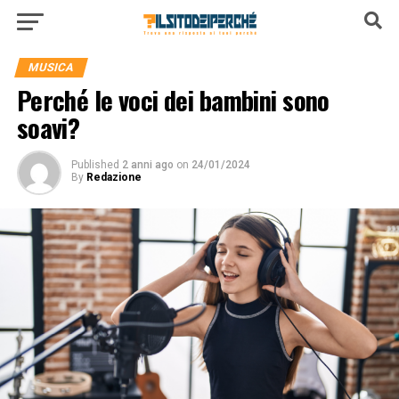
MUSICA
Perché le voci dei bambini sono
soavi?
Published
2 anni ago
on
24/01/2024
By
Redazione