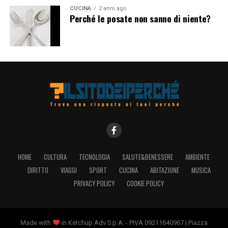
CUCINA
2 anni ago
Perché le posate non sanno di niente?
HOME
CULTURA
TECNOLOGIA
SALUTE&BENESSERE
AMBIENTE
DIRITTO
VIAGGI
SPORT
CUCINA
ABITAZIONE
MUSICA
PRIVACY POLICY
COOKIE POLICY
Made with
in Ketchup Adv S.p.A. - PIVA.09211640967 | Piazza