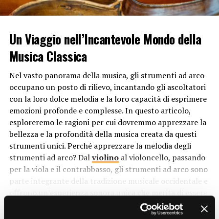
lo spirito e trasmettere un senso di divinità. L’organo,
con la sua imponenza e la sua potenza sonora,
rappresenta quindi la grandezza e la maestosità di Dio.
Un Viaggio nell’Incantevole Mondo della
Inoltre, l’organo è spesso associato al concetto di
Musica Classica
armonia e unità all’interno della comunità di fede. Come
strumento polifonico, è in grado di combinare diverse
Nel vasto panorama della musica, gli strumenti ad arco
voci e timbri in un’unica melodia, simboleggiando l’idea
occupano un posto di rilievo, incantando gli ascoltatori
di diversità che si unisce in un’unica armonia sotto
con la loro dolce melodia e la loro capacità di esprimere
l’egida della fede.
emozioni profonde e complesse. In questo articolo,
esploreremo le ragioni per cui dovremmo apprezzare la
Ruolo dell’Organo nella Liturgia
bellezza e la profondità della musica creata da questi
strumenti unici. Perché apprezzare la melodia degli
Nelle chiese cristiane, l’organo ha un ruolo
strumenti ad arco? Dal
violino
al violoncello, passando
fondamentale durante le celebrazioni liturgiche. È
per la viola e il contrabbasso, gli strumenti ad arco sono
spesso utilizzato per accompagnare i canti e le
parte integrante della tradizione musicale occidentale e
preghiere, fornendo un sottofondo musicale che
offrono un’esperienza sonora unica che merita di essere
enfatizza il carattere sacro e solenne della liturgia.
esplorata e celebrata.
Inoltre, l’organo può essere impiegato anche per
CONTINUE READING