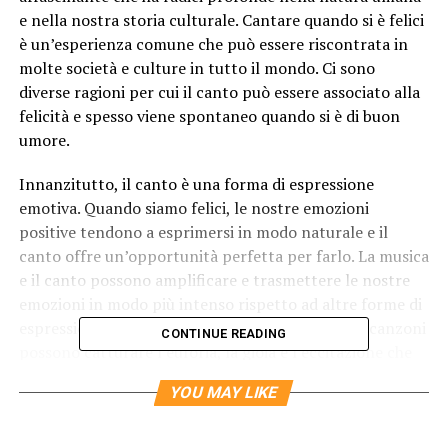
e nella nostra storia culturale. Cantare quando si è felici
è un’esperienza comune che può essere riscontrata in
molte società e culture in tutto il mondo. Ci sono
diverse ragioni per cui il canto può essere associato alla
felicità e spesso viene spontaneo quando si è di buon
umore.
Innanzitutto, il canto è una forma di espressione
emotiva. Quando siamo felici, le nostre emozioni
positive tendono a esprimersi in modo naturale e il
canto offre un’opportunità perfetta per farlo. La musica
e il canto possono amplificare e trasmettere le nostre
emozioni in modo più intenso rispetto ad altre forme di
espressione verbale. Le melodie e le parole delle canzoni
CONTINUE READING
possono catturare l’euforia, la gioia e l’eccitazione che
proviamo quando siamo felici, consentendoci di
YOU MAY LIKE
comunicare e condividere queste emozioni con gli altri.
Inoltre, il canto può avere effetti positivi sul nostro