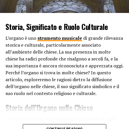
potente per farlo.
Il “potere” della musica
La musica e il canto hanno anche un potere evocativo e
Storia, Significato e Ruolo Culturale
possono richiamare ricordi felici e momenti piacevoli.
Una canzone può essere associata a un’esperienza
L’organo è uno
strumento musicale
di grande rilevanza
positiva del passato e, quando la ascoltiamo o la
storica e culturale, particolarmente associato
cantiamo, ci riporta a quel momento di felicità. Questo
all’ambiente delle chiese. La sua presenza in molte
fenomeno è noto come “memoria associativa” e può
chiese ha radici profonde che risalgono a secoli fa, e la
essere una ragione per cui cantiamo quando siamo felici,
sua importanza è ancora riconosciuta e apprezzata oggi.
perché vogliamo rivivere e ricreare quelle emozioni
Perché l’organo si trova in molte chiese? In questo
positive.
articolo, esploreremo le ragioni dietro la diffusione
dell’organo nelle chiese, il suo significato simbolico e il
Infine, il canto può essere considerato un’espressione di
suo ruolo nel contesto religioso e culturale.
gratitudine e celebrazione per la felicità che si prova.
Quando siamo pieni di gioia, il canto diventa una forma
Storia dell’Organo nelle Chiese
di ringraziamento per la vita e per le esperienze positive
che stiamo vivendo. Cantare può essere un modo per
L’organo ha una storia millenaria che affonda le radici
celebrare la felicità e per esprimere la nostra
nell’antichità. Le prime tracce di strumenti simili
CONTINUE READING