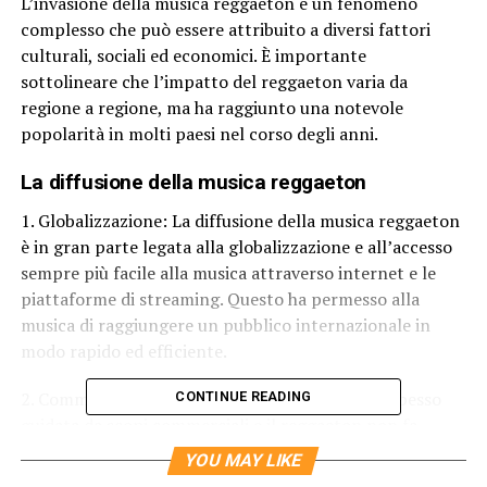
L’invasione della musica reggaeton è un fenomeno
complesso che può essere attribuito a diversi fattori
culturali, sociali ed economici. È importante
sottolineare che l’impatto del reggaeton varia da
regione a regione, ma ha raggiunto una notevole
popolarità in molti paesi nel corso degli anni.
La diffusione della musica reggaeton
1. Globalizzazione: La diffusione della musica reggaeton
è in gran parte legata alla globalizzazione e all’accesso
sempre più facile alla musica attraverso internet e le
piattaforme di streaming. Questo ha permesso alla
musica di raggiungere un pubblico internazionale in
modo rapido ed efficiente.
2. Commercializzazione: L’industria musicale è spesso
CONTINUE READING
guidata da scopi commerciali e il reggaeton non fa
eccezione. Le case discografiche spingono verso generi
YOU MAY LIKE
che sono popolari e redditizi, e il reggaeton ha