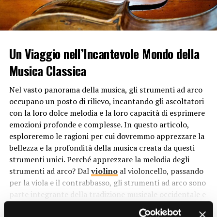
di creare suoni maestosi e solenni, che possono elevare
lo spirito e trasmettere un senso di divinità. L’organo,
con la sua imponenza e la sua potenza sonora,
rappresenta quindi la grandezza e la maestosità di Dio.
Un Viaggio nell’Incantevole Mondo della
Inoltre, l’organo è spesso associato al concetto di
Musica Classica
armonia e unità all’interno della comunità di fede. Come
strumento polifonico, è in grado di combinare diverse
Nel vasto panorama della musica, gli strumenti ad arco
voci e timbri in un’unica melodia, simboleggiando l’idea
occupano un posto di rilievo, incantando gli ascoltatori
di diversità che si unisce in un’unica armonia sotto
con la loro dolce melodia e la loro capacità di esprimere
l’egida della fede.
emozioni profonde e complesse. In questo articolo,
esploreremo le ragioni per cui dovremmo apprezzare la
Ruolo dell’Organo nella Liturgia
bellezza e la profondità della musica creata da questi
strumenti unici. Perché apprezzare la melodia degli
Nelle chiese cristiane, l’organo ha un ruolo
strumenti ad arco? Dal
violino
al violoncello, passando
fondamentale durante le celebrazioni liturgiche. È
per la viola e il contrabbasso, gli strumenti ad arco sono
spesso utilizzato per accompagnare i canti e le
parte integrante della tradizione musicale occidentale e
preghiere, fornendo un sottofondo musicale che
offrono un’esperienza sonora unica che merita di essere
enfatizza il carattere sacro e solenne della liturgia.