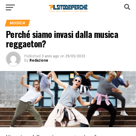
MUSICA
Perché siamo invasi dalla musica
reggaeton?
Published
3 anni ago
on
29/05/2023
By
Redazione