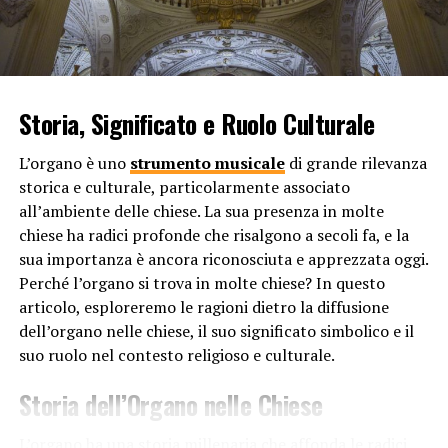
rappresenta un’identità culturale. Originario
principalmente dai Caraibi e da Porto Rico, il reggaeton
è stato inizialmente un genere musicale associato alle
comunità latinoamericane. Con il tempo, si è diffuso e ha
trovato un seguito tra le persone di diverse nazionalità e
Storia, Significato e Ruolo Culturale
background, diventando una forma di espressione
culturale per molti.
L’organo è uno
strumento musicale
di grande rilevanza
storica e culturale, particolarmente associato
6. Ballabilità e ritmo coinvolgente: La musica reggaeton
all’ambiente delle chiese. La sua presenza in molte
è caratterizzata da un ritmo contagioso e da una base
chiese ha radici profonde che risalgono a secoli fa, e la
ritmica coinvolgente che invoglia a ballare. La sua
sua importanza è ancora riconosciuta e apprezzata oggi.
natura festosa e l’energia trasmessa rendono il
Perché l’organo si trova in molte chiese? In questo
reggaeton un genere molto popolare nelle discoteche,
articolo, esploreremo le ragioni dietro la diffusione
nelle feste e nelle radio.
dell’organo nelle chiese, il suo significato simbolico e il
suo ruolo nel contesto religioso e culturale.
Le critiche alla musica reggaeton
Storia dell’Organo nelle Chiese
Va comunque notato che la diffusione della musica
reggaeton non è senza critiche. Alcune persone
L’organo ha una storia millenaria che affonda le radici
sostengono che le liriche del reggaeton promuovano